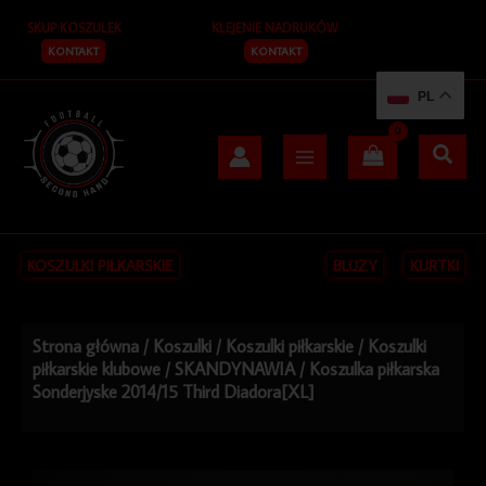
Przejdź
SKUP KOSZULEK
KLEJENIE NADRUKÓW
do
treści
KONTAKT
KONTAKT
PL
KOSZULKI PIŁKARSKIE
BLUZY
KURTKI
Strona główna
/
Koszulki
/
Koszulki piłkarskie
/
Koszulki
piłkarskie klubowe
/
SKANDYNAWIA
/ Koszulka piłkarska
Sonderjyske 2014/15 Third Diadora[XL]