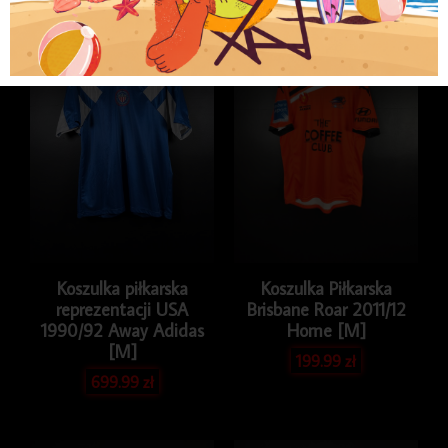
Koszulka piłkarska
Koszulka Piłkarska
reprezentacji USA
Brisbane Roar 2011/12
1990/92 Away Adidas
Home [M]
[M]
199.99
zł
699.99
zł