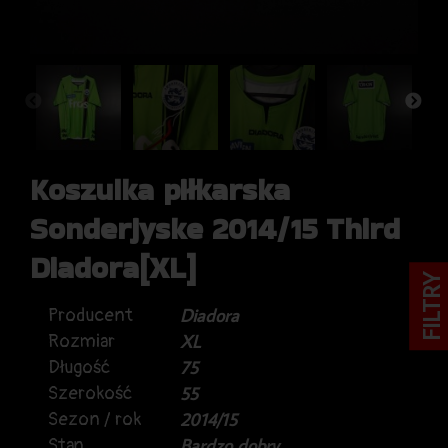
Koszulka piłkarska
Sonderjyske 2014/15 Third
Diadora[XL]
FILTRY
Producent
Diadora
Rozmiar
XL
Długość
75
Szerokość
55
Sezon / rok
2014/15
Stan
Bardzo dobry