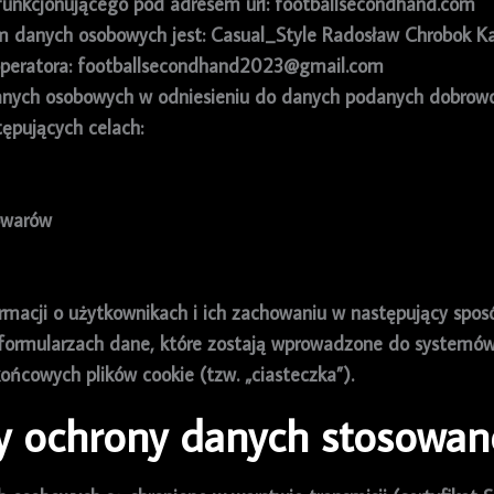
 funkcjonującego pod adresem url:
footballsecondhand.com
m danych osobowych jest: Casual_Style Radosław Chrobok Ka
 operatora: footballsecondhand2023@gmail.com
anych osobowych w odniesieniu do danych podanych dobrowol
ępujących celach:
owarów
ormacji o użytkownikach i ich zachowaniu w następujący spos
formularzach dane, które zostają wprowadzone do systemów
ońcowych plików cookie (tzw. „ciasteczka”).
y ochrony danych stosowan