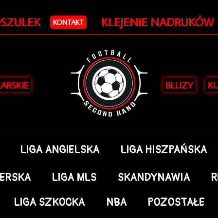
OSZULEK
KLEJENIE NADRUKÓW
KONTAKT
KARSKIE
BLUZY
KU
LIGA ANGIELSKA
LIGA HISZPAŃSKA
DERSKA
LIGA MLS
SKANDYNAWIA
R
LIGA SZKOCKA
NBA
POZOSTAŁE