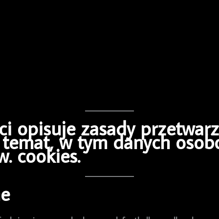
ci opisuje zasady przetwar
j temat, w tym danych osob
w. cookies.
ne