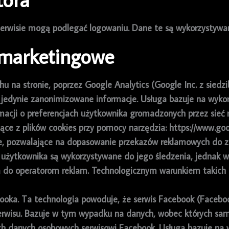
erwisie mogą podlegać logowaniu. Dane te są wykorzystywan
i marketingowe
hu na stronie, poprzez Google Analytics (Google Inc. z sied
a jedynie zanonimizowane informacje. Usługa bazuje na wykor
macji o preferencjach użytkownika gromadzonych przez sie
ące z plików cookies przy pomocy narzędzia: https://www.go
e, pozwalające na dopasowanie przekazów reklamowych do z
żytkownika są wykorzystywane do jego śledzenia, jednak w 
do operatorom reklam. Technologicznym warunkiem takich d
booka. Ta technologia powoduje, że serwis Facebook (Faceboo
erwisu. Bazuje w tym wypadku na danych, wobec których sam
h danych osobowych serwisowi Facebook. Usługa bazuje na w