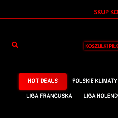
Przejdź
do
SKUP K
treści
KOSZULKI PIŁ
HOT DEALS
POLSKIE KLIMATY
LIGA FRANCUSKA
LIGA HOLEN