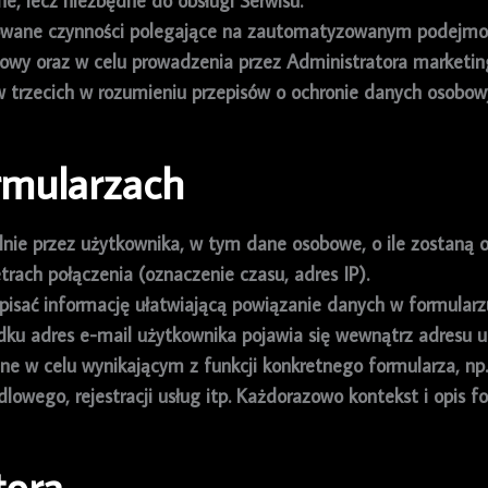
e, lecz niezbędne do obsługi Serwisu.
wane czynności polegające na zautomatyzowanym podejmowa
owy oraz w celu prowadzenia przez Administratora marketin
trzecich w rozumieniu przepisów o ochronie danych osobowy
rmularzach
lnie przez użytkownika, w tym dane osobowe, o ile zostaną 
rach połączenia (oznaczenie czasu, adres IP).
pisać informację ułatwiającą powiązanie danych w formular
u adres e-mail użytkownika pojawia się wewnątrz adresu url
e w celu wynikającym z funkcji konkretnego formularza, np.
lowego, rejestracji usług itp. Każdorazowo kontekst i opis f
tora