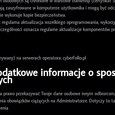
 osobowych są chronione w warstwie transmisji (certyfikat 
tają zaszyfrowane w komputerze użytkownika i mogą być odc
ie wykonuje kopie bezpieczeństwa.
 regularna aktualizacja wszelkiego oprogramowania, wykorz
czególności oznacza regularne aktualizacje komponentów p
mywany) na serwerach operatora: cyberFolks.pl
dodatkowe informacje o spo
ych
ma prawo przekazywać Twoje dane osobowe innym odbiorcom, 
nia obowiązków ciążących na Administratorze. Dotyczy to ta
zenia