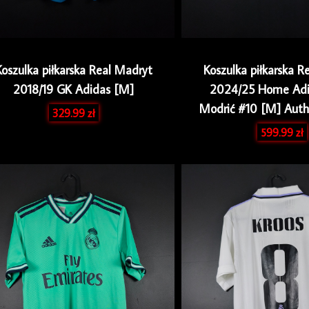
Koszulka piłkarska Real Madryt
Koszulka piłkarska R
2018/19 GK Adidas [M]
2024/25 Home Adi
Modrić #10 [M] Aut
329.99
zł
599.99
zł