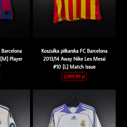
C Barcelona
Koszulka piłkarska FC Barcelona
[M] Player
2013/14 Away Nike Leo Messi
W
#10 [L] Match Issue
2,999.99
zł