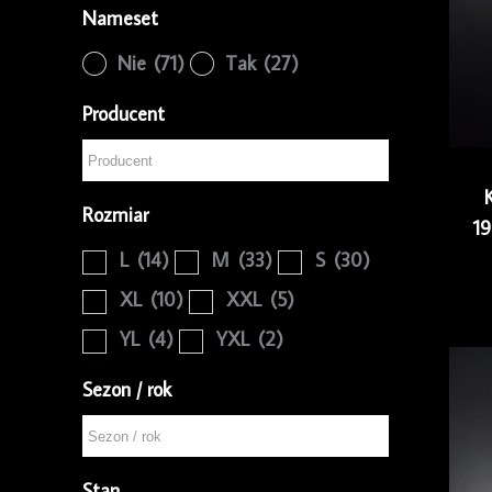
Nameset
Nie
(71)
Tak
(27)
Producent
Rozmiar
1
L
(14)
M
(33)
S
(30)
XL
(10)
XXL
(5)
YL
(4)
YXL
(2)
Sezon / rok
Stan