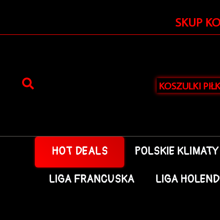
Przejdź
do
SKUP K
treści
KOSZULKI PIŁ
HOT DEALS
POLSKIE KLIMATY
LIGA FRANCUSKA
LIGA HOLEN