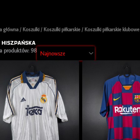
a główna
/
Koszulki
/
Koszulki piłkarskie
/
Koszulki piłkarskie klubowe
A HISZPAŃSKA
ba produktów: 98