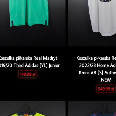
Koszulka piłkarska Real Madryt
Koszulka piłkarska R
19/20 Third Adidas [YL] Junior
2022/23 Home Adi
Kroos #8 [S] Auth
179.99
zł
NEW
549.99
zł