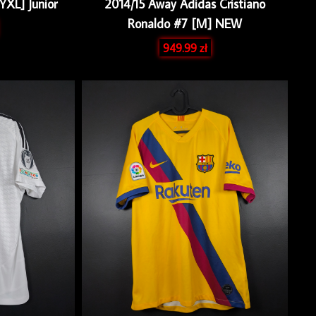
YXL] Junior
2014/15 Away Adidas Cristiano
Ronaldo #7 [M] NEW
949.99
zł