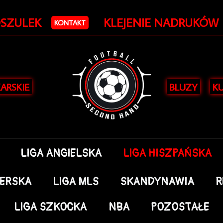
OSZULEK
KLEJENIE NADRUKÓW
KONTAKT
KARSKIE
BLUZY
KU
LIGA ANGIELSKA
LIGA HISZPAŃSKA
DERSKA
LIGA MLS
SKANDYNAWIA
R
LIGA SZKOCKA
NBA
POZOSTAŁE