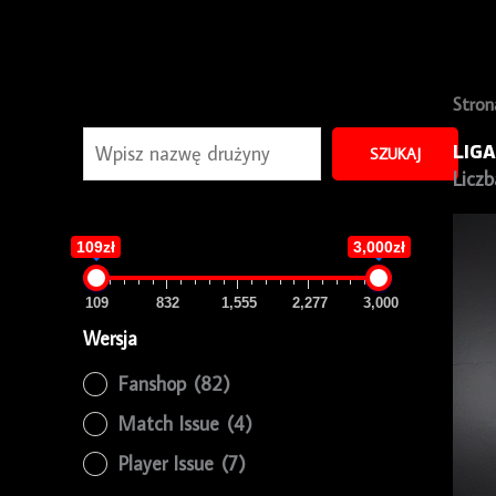
Szukaj
Stron
LIG
SZUKAJ
Licz
109zł
3,000zł
109
832
1,555
2,277
3,000
Wersja
Fanshop
(82)
Match Issue
(4)
Player Issue
(7)