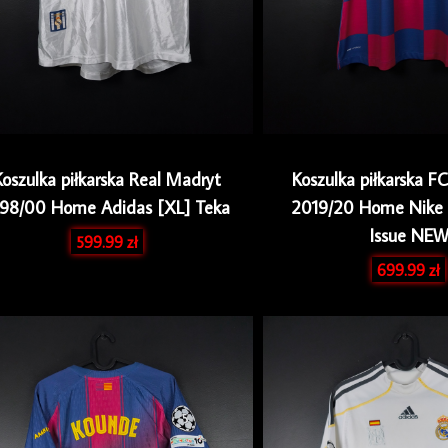
Koszulka piłkarska Real Madryt
Koszulka piłkarska F
998/00 Home Adidas [XL] Teka
2019/20 Home Nike 
Issue NE
599.99
zł
699.99
zł