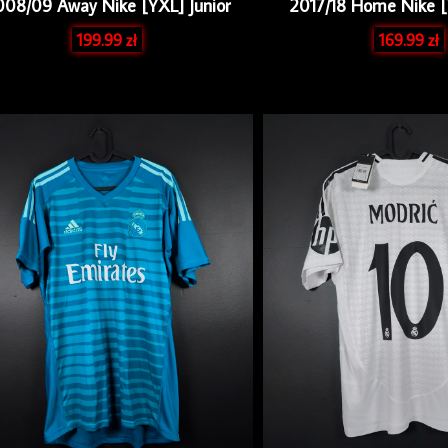
008/09 Away Nike [YXL] Junior
2017/18 Home Nike [
199.99
zł
169.99
zł