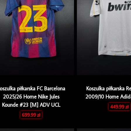
oszulka piłkarska FC Barcelona
Koszulka piłkarska R
2025/26 Home Nike Jules
2009/10 Home Adida
Kounde #23 [M] ADV UCL
449.99
zł
699.99
zł