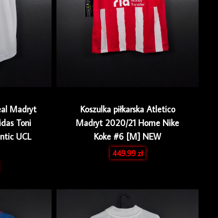
eal Madryt
Koszulka piłkarska Atletico
das Toni
Madryt 2020/21 Home Nike
entic UCL
Koke #6 [M] NEW
449.99
zł