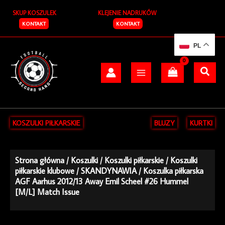
Przejdź
SKUP KOSZULEK
KLEJENIE NADRUKÓW
do
treści
KONTAKT
KONTAKT
PL
KOSZULKI PIŁKARSKIE
BLUZY
KURTKI
Strona główna
/
Koszulki
/
Koszulki piłkarskie
/
Koszulki
piłkarskie klubowe
/
SKANDYNAWIA
/ Koszulka piłkarska
AGF Aarhus 2012/13 Away Emil Scheel #26 Hummel
[M/L] Match Issue