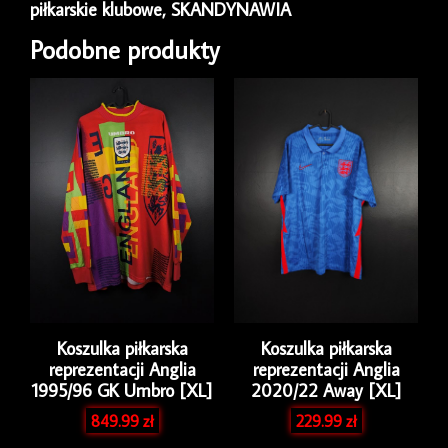
piłkarskie klubowe
,
SKANDYNAWIA
Away
Emil
Podobne produkty
Scheel
#26
Hummel
[M/L]
Match
Issue
Koszulka piłkarska
Koszulka piłkarska
reprezentacji Anglia
reprezentacji Anglia
1995/96 GK Umbro [XL]
2020/22 Away [XL]
849.99
zł
229.99
zł