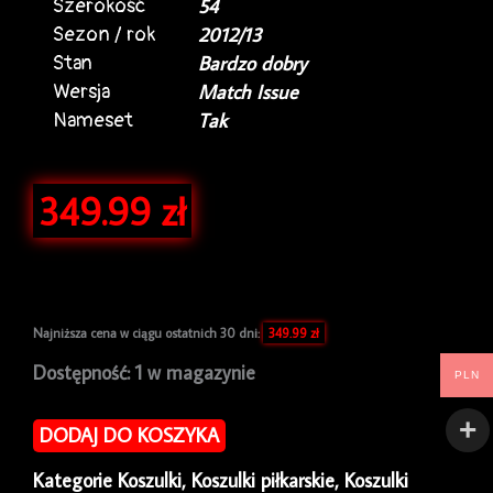
Szerokość
54
Sezon / rok
2012/13
Stan
Bardzo dobry
Wersja
Match Issue
Nameset
Tak
349.99
zł
Najniższa cena w ciągu ostatnich 30 dni:
349.99
zł
ilość
Dostępność:
1 w magazynie
PLN
Koszulka
piłkarska
DODAJ DO KOSZYKA
AGF
Aarhus
Kategorie
Koszulki
,
Koszulki piłkarskie
,
Koszulki
2012/13