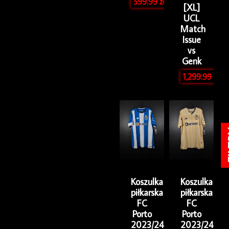
599.99
zł
[XL]
UCL
Match
Issue
vs
Genk
1,299.99
zł
Pierwotna
Aktualna
Pierwotna
Aktualna
cena
cena
cena
cena
wynosiła:
wynosi:
wynosiła:
wynosi:
FI
279.99 zł.
249.99 zł.
279.99 zł.
249.99 zł.
Koszulka
Koszulka
piłkarska
piłkarska
FC
FC
Porto
Porto
2023/24
2023/24