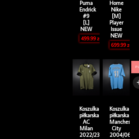
Puma
Home
Endrick
Nike
#9
[M]
[L]
Player
NEW
Issue
NEW
499.99
zł
699.99
zł
P
Koszulka
Koszulka
piłkarska
piłkarska
AC
Manchester
Milan
City
2022/23
2004/06