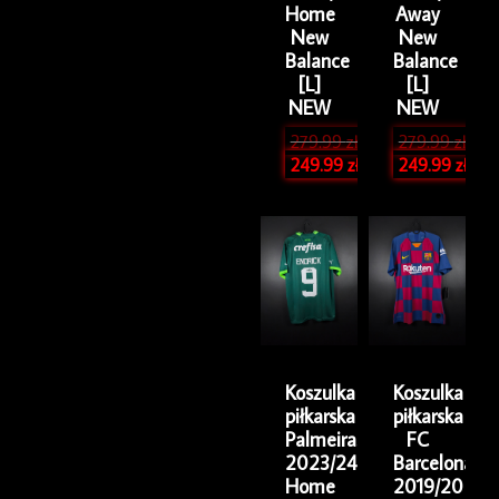
Home
Away
New
New
Balance
Balance
[L]
[L]
NEW
NEW
279.99
zł
279.99
zł
249.99
zł
249.99
zł
Koszulka
Koszulka
piłkarska
piłkarska
Palmeiras
FC
2023/24
Barcelona
Home
2019/20