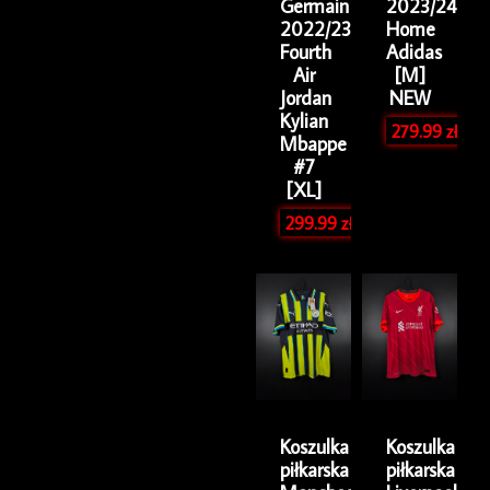
Germain
2023/24
2022/23
Home
Fourth
Adidas
Air
[M]
Jordan
NEW
Kylian
279.99
zł
Mbappe
#7
[XL]
299.99
zł
Koszulka
Koszulka
piłkarska
piłkarska