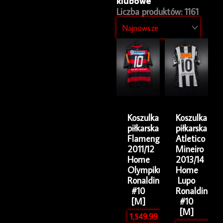
klubowe
Liczba produktów: 1161
Koszulka
Koszulka
piłkarska
piłkarska
Flamengo
Atletico
2011/12
Mineiro
Home
2013/14
Olympikus
Home
Ronaldinho
Lupo
#10
Ronaldinho
[M]
#10
[M]
1,549.99
zł