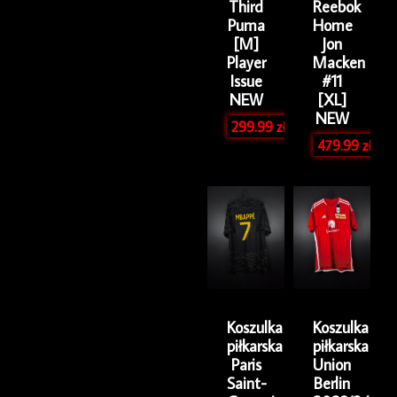
Third
Reebok
Puma
Home
[M]
Jon
Player
Macken
Issue
#11
NEW
[XL]
NEW
299.99
zł
479.99
zł
Koszulka
Koszulka
piłkarska
piłkarska
Paris
Union
Saint-
Berlin