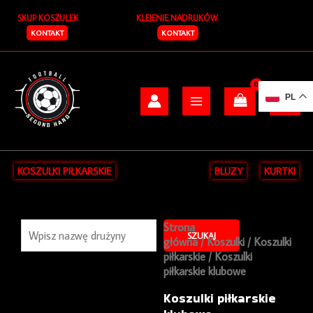
Przejdź
SKUP KOSZULEK
KLEJENIE NADRUKÓW
do
treści
KONTAKT
KONTAKT
PL
KOSZULKI PIŁKARSKIE
BLUZY
KURTKI
Szukaj
Strona
SZUKAJ
główna
/
Koszulki
/
Koszulki
piłkarskie
/ Koszulki
piłkarskie klubowe
Koszulki piłkarskie