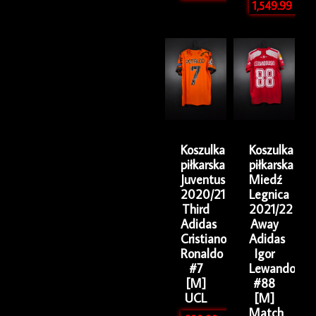
1,549.99
zł
Koszulka
Koszulka
piłkarska
piłkarska
Juventus
Miedź
2020/21
Legnica
Third
2021/22
Adidas
Away
Cristiano
Adidas
Ronaldo
Igor
#7
Lewandowsk
[M]
#88
UCL
[M]
Match