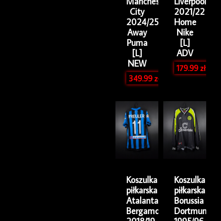
Manchester
Liverpool
City
2021/22
2024/25
Home
Away
Nike
Puma
[L]
[L]
ADV
NEW
179.99
zł
349.99
zł
Koszulka
Koszulka
piłkarska
piłkarska
Atalanta
Borussia
Bergamo
Dortmund