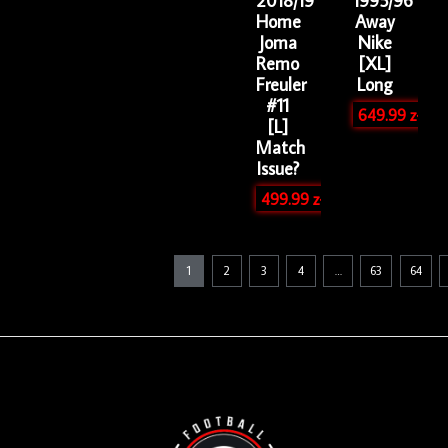
2018/19
1995/96
Home
Away
Joma
Nike
Remo
[XL]
Freuler
Long
#11
649.99
zł
[L]
Match
Issue?
499.99
zł
1
2
3
4
…
63
64