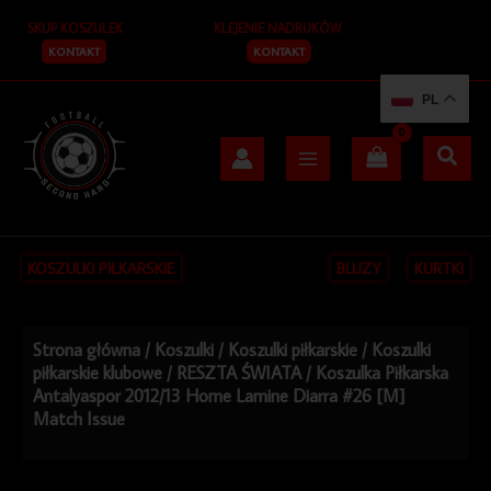
Przejdź
SKUP KOSZULEK
KLEJENIE NADRUKÓW
do
treści
KONTAKT
KONTAKT
PL
KOSZULKI PIŁKARSKIE
BLUZY
KURTKI
Strona główna
/
Koszulki
/
Koszulki piłkarskie
/
Koszulki
piłkarskie klubowe
/
RESZTA ŚWIATA
/ Koszulka Piłkarska
Antalyaspor 2012/13 Home Lamine Diarra #26 [M]
Match Issue