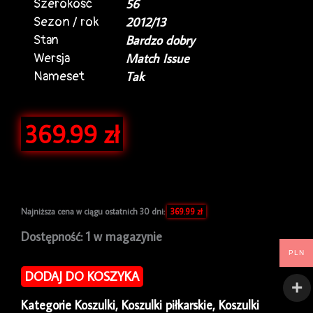
Szerokość
56
Sezon / rok
2012/13
Stan
Bardzo dobry
Wersja
Match Issue
Nameset
Tak
369.99
zł
Najniższa cena w ciągu ostatnich 30 dni:
369.99
zł
ilość
Dostępność:
1 w magazynie
Koszulka
PLN
piłkarska
DODAJ DO KOSZYKA
Górnik
Zabrze
Kategorie
Koszulki
,
Koszulki piłkarskie
,
Koszulki
2012/13