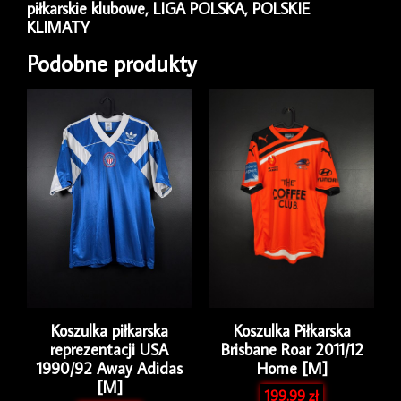
piłkarskie klubowe
,
LIGA POLSKA
,
POLSKIE
GK
KLIMATY
Erima
Mateusz
Podobne produkty
Sławik
#1
[L]
Match
Issue
Koszulka piłkarska
Koszulka Piłkarska
reprezentacji USA
Brisbane Roar 2011/12
1990/92 Away Adidas
Home [M]
[M]
199.99
zł