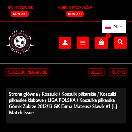
Przejdź
SKUP KOSZULEK
KLEJENIE NADRUKÓW
do
treści
KONTAKT
KONTAKT
PL
KOSZULKI PIŁKARSKIE
BLUZY
KURTKI
Strona główna
/
Koszulki
/
Koszulki piłkarskie
/
Koszulki
piłkarskie klubowe
/
LIGA POLSKA
/ Koszulka piłkarska
Górnik Zabrze 2012/13 GK Erima Mateusz Sławik #1 [L]
Match Issue