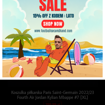
PLN
Koszulka piłkarska Paris Saint-Germain 2022/23
Fourth Air Jordan Kylian Mbappe #7 [XL]
299.99
zł