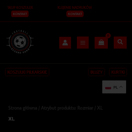
Posortowane
Przejdź
S
według
SKUP KOSZULEK
KLEJENIE NADRUKÓW
do
najnowszych
z
treści
KONTAKT
KONTAKT
u
k
a
j
KOSZULKI PIŁKARSKIE
BLUZY
KURTKI
PL
Strona główna
/ Atrybut produktu: Rozmiar / XL
XL