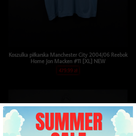
Koszulka piłkarska Manchester City 2004/06 Reebok
Home Jon Macken #11 [XL] NEW
479.99
zł