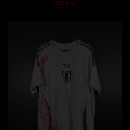
549.99
zł