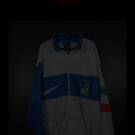
649.99
zł