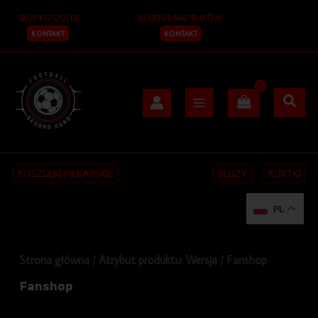
Posortowane
Przejdź
S
według
SKUP KOSZULEK
KLEJENIE NADRUKÓW
do
najnowszych
z
treści
KONTAKT
KONTAKT
u
k
a
j
KOSZULKI PIŁKARSKIE
BLUZY
KURTKI
PL
Strona główna
/ Atrybut produktu: Wersja / Fanshop
Fanshop