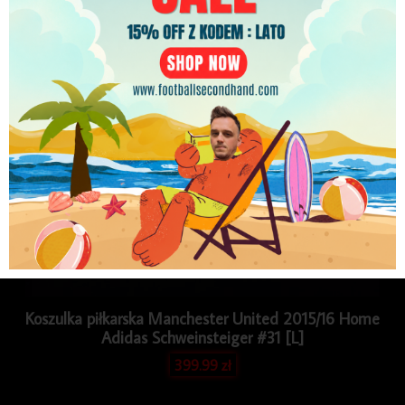
PLN
Koszulka piłkarska Manchester United 2015/16 Home
Adidas Schweinsteiger #31 [L]
399.99
zł