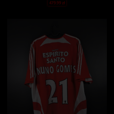
479.99
zł