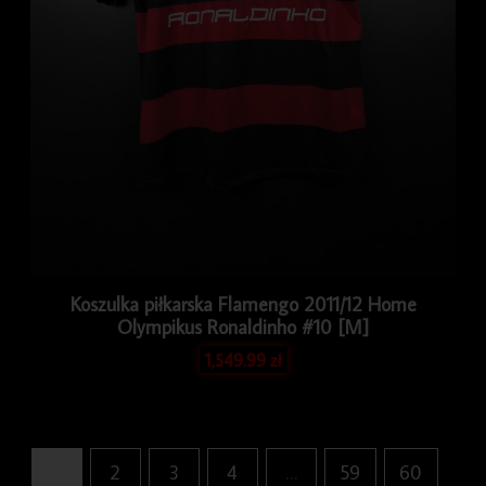
Koszulka piłkarska Flamengo 2011/12 Home
Olympikus Ronaldinho #10 [M]
1,549.99
zł
1
2
3
4
…
59
60