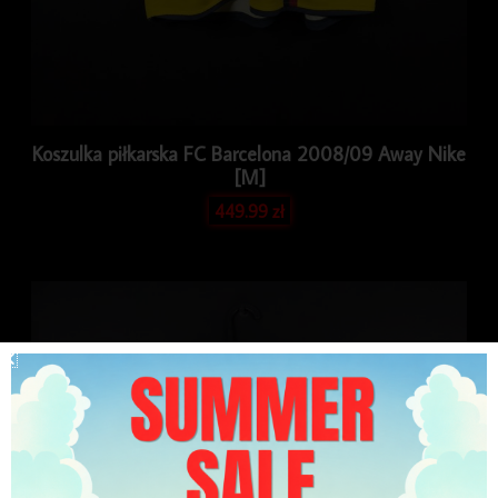
Koszulka piłkarska FC Barcelona 2008/09 Away Nike
[M]
449.99
zł