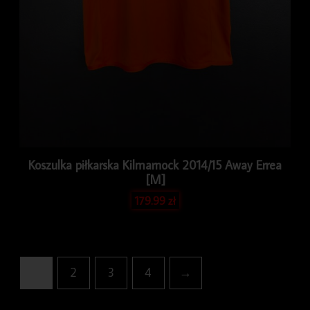
Koszulka piłkarska Kilmarnock 2014/15 Away Errea
[M]
179.99
zł
1
2
3
4
→