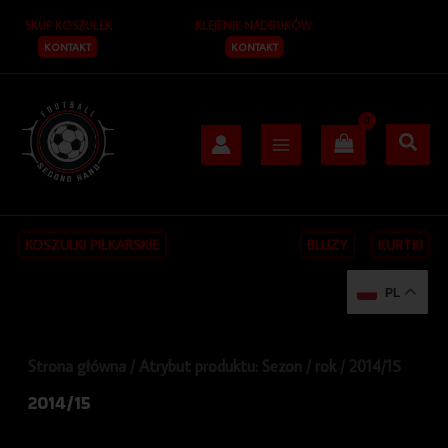
Posortowane
Przejdź
S
według
SKUP KOSZULEK
KLEJENIE NADRUKÓW
do
najnowszych
z
treści
KONTAKT
KONTAKT
u
k
a
j
KOSZULKI PIŁKARSKIE
BLUZY
KURTKI
PL
Strona główna
/ Atrybut produktu: Sezon / rok / 2014/15
2014/15