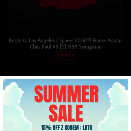
Koszulka Los Angeles Clippers 2014/15 Home Adidas
Chris Paul #3 [S] NBA Swingman
179.99
zł