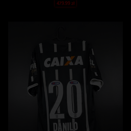
479.99
zł