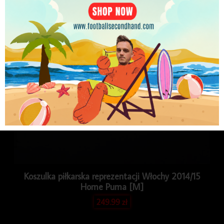
PLN
Koszulka piłkarska reprezentacji Włochy 2014/15
Home Puma [M]
249.99
zł