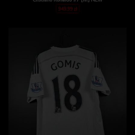
949.99
zł