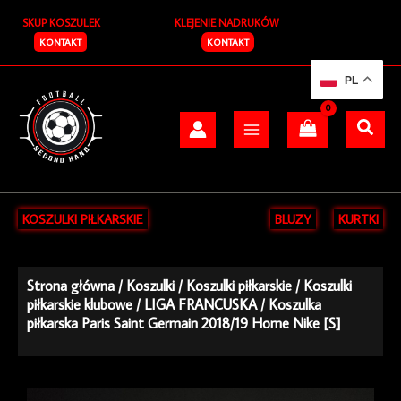
Przejdź
SKUP KOSZULEK
KLEJENIE NADRUKÓW
do
treści
KONTAKT
KONTAKT
PL
KOSZULKI PIŁKARSKIE
BLUZY
KURTKI
Strona główna
/
Koszulki
/
Koszulki piłkarskie
/
Koszulki
piłkarskie klubowe
/
LIGA FRANCUSKA
/ Koszulka
piłkarska Paris Saint Germain 2018/19 Home Nike [S]