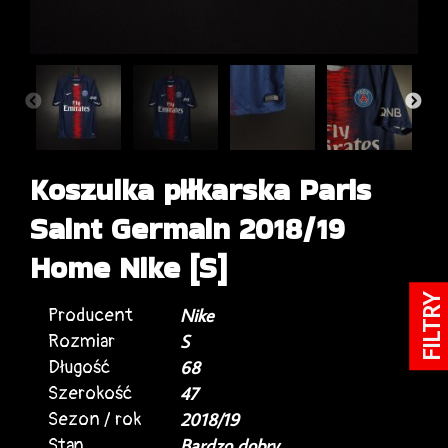
Koszulka piłkarska Paris
Saint Germain 2018/19
Home Nike [S]
FILTRY
Producent
Nike
Rozmiar
S
Długość
68
Szerokość
47
Sezon / rok
2018/19
Stan
Bardzo dobry