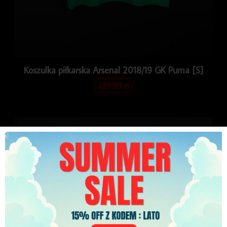
Koszulka piłkarska Arsenal 2018/19 GK Puma [S]
229.99
zł