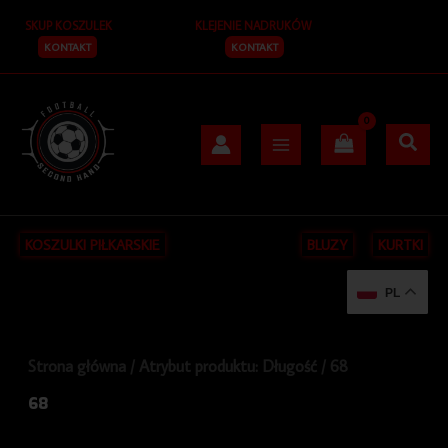
Posortowane
Przejdź
S
według
SKUP KOSZULEK
KLEJENIE NADRUKÓW
do
najnowszych
z
treści
KONTAKT
KONTAKT
u
k
a
j
KOSZULKI PIŁKARSKIE
BLUZY
KURTKI
PL
Strona główna
/ Atrybut produktu: Długość / 68
68