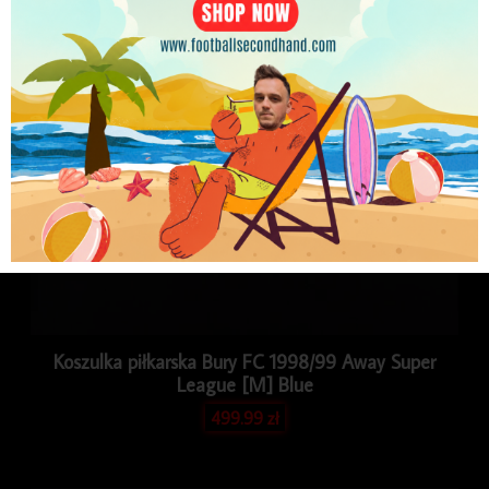
PLN
Koszulka piłkarska Bury FC 1998/99 Away Super
League [M] Blue
499.99
zł