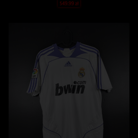
549.99
zł