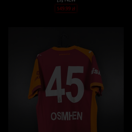
549.99
zł