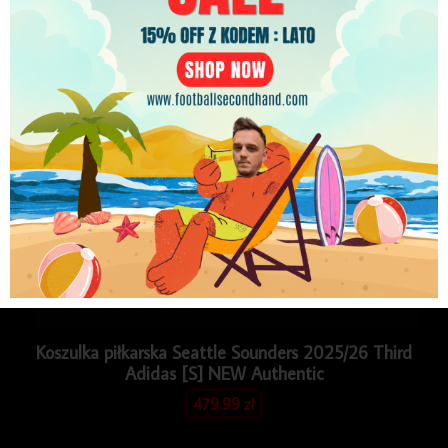
PLN
Koszulka piłkarska Seattle Sounders 2025/26 Third
Adidas [S] NEW Authentic
479.99
zł