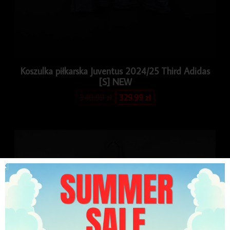
Koszulka piłkarska Juventus 2024/25 Third Adidas
[S] NEW
349.99
zł
329.99
zł