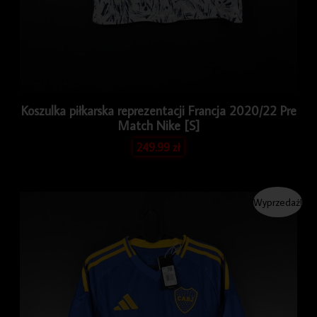
Koszulka piłkarska reprezentacji Francja 2020/22 Pre
Match Nike [S]
249.99
zł
Pierwotna
Aktualna
Wyprzedaż!
cena
cena
wynosiła:
wynosi:
349.99 zł.
319.99 zł.