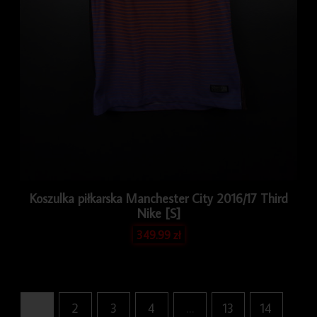
Koszulka piłkarska Manchester City 2016/17 Third
Nike [S]
349.99
zł
1
2
3
4
…
13
14