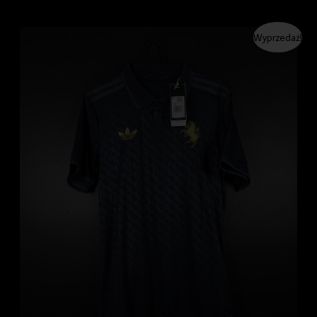
Pierwotna
Aktualna
Wyprzedaż!
cena
cena
wynosiła:
wynosi:
349.99 zł.
329.99 zł.