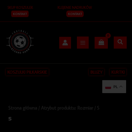
Posortowane
Przejdź
S
według
SKUP KOSZULEK
KLEJENIE NADRUKÓW
do
najnowszych
z
treści
KONTAKT
KONTAKT
u
k
a
j
KOSZULKI PIŁKARSKIE
BLUZY
KURTKI
PL
Strona główna
/ Atrybut produktu: Rozmiar / S
S