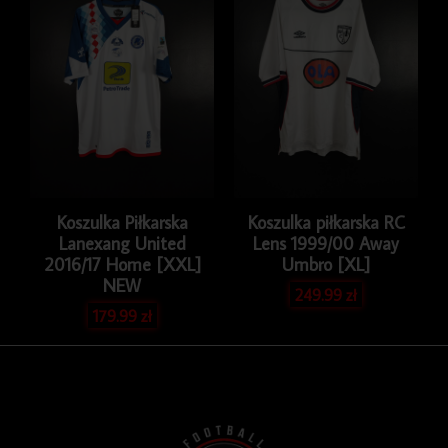
Koszulka Piłkarska
Koszulka piłkarska RC
Lanexang United
Lens 1999/00 Away
2016/17 Home [XXL]
Umbro [XL]
NEW
249.99
zł
179.99
zł