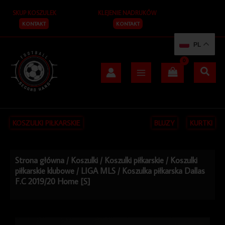
Przejdź
SKUP KOSZULEK
KLEJENIE NADRUKÓW
do
treści
KONTAKT
KONTAKT
PL
KOSZULKI PIŁKARSKIE
BLUZY
KURTKI
Strona główna
/
Koszulki
/
Koszulki piłkarskie
/
Koszulki
piłkarskie klubowe
/
LIGA MLS
/ Koszulka piłkarska Dallas
F.C 2019/20 Home [S]