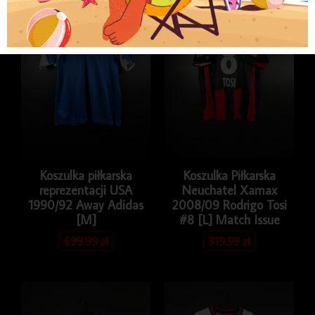
Koszulka piłkarska
Koszulka Piłkarska
reprezentacji USA
Neuchatel Xamax
1990/92 Away Adidas
2008/09 Rodrigo Tosi
[M]
#8 [L] Match Issue
699.99
zł
319.99
zł