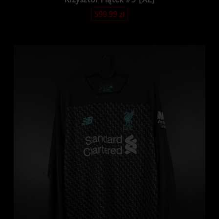
599.99
zł