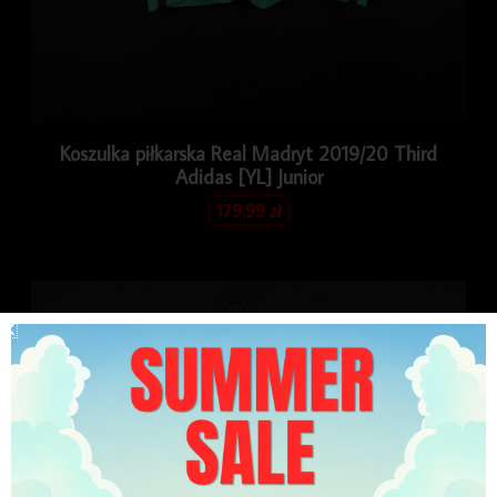
Koszulka piłkarska Real Madryt 2019/20 Third
Adidas [YL] Junior
179.99
zł