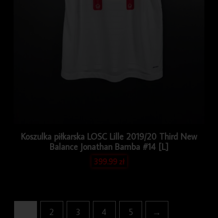
Koszulka piłkarska LOSC Lille 2019/20 Third New
Balance Jonathan Bamba #14 [L]
399.99
zł
1
2
3
4
5
→