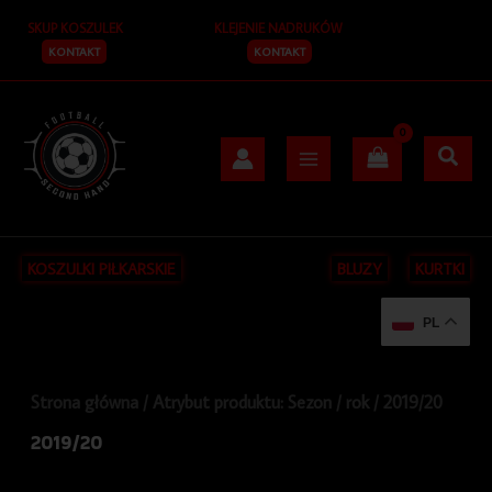
Posortowane
Przejdź
S
według
SKUP KOSZULEK
KLEJENIE NADRUKÓW
do
najnowszych
z
treści
KONTAKT
KONTAKT
u
k
a
j
KOSZULKI PIŁKARSKIE
BLUZY
KURTKI
PL
Strona główna
/ Atrybut produktu: Sezon / rok / 2019/20
2019/20