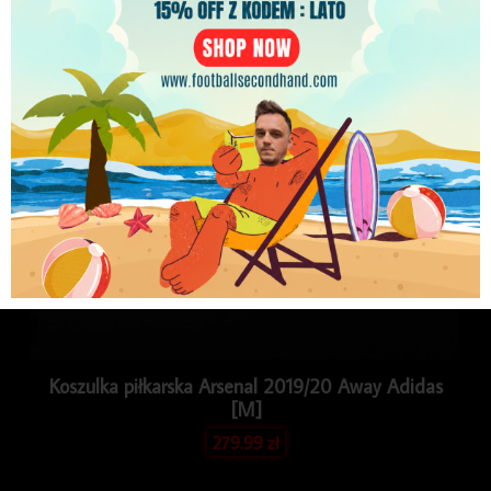
PLN
Koszulka piłkarska Arsenal 2019/20 Away Adidas
[M]
279.99
zł