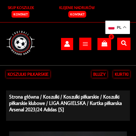
Przejdź
SKUP KOSZULEK
KLEJENIE NADRUKÓW
do
treści
KONTAKT
KONTAKT
PL
KOSZULKI PIŁKARSKIE
BLUZY
KURTKI
Strona główna
/
Koszulki
/
Koszulki piłkarskie
/
Koszulki
piłkarskie klubowe
/
LIGA ANGIELSKA
/ Kurtka piłkarska
Arsenal 2023/24 Adidas [S]