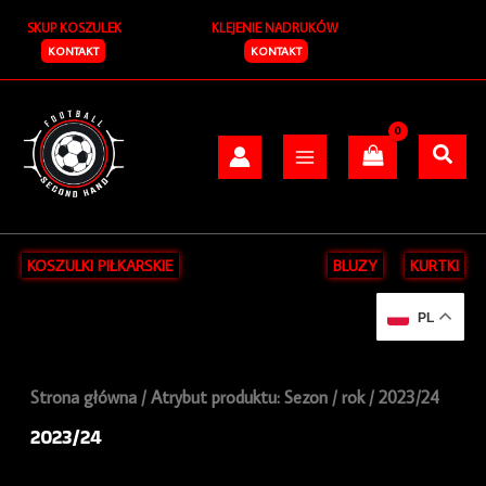
Posortowane
Przejdź
S
według
SKUP KOSZULEK
KLEJENIE NADRUKÓW
do
najnowszych
z
treści
KONTAKT
KONTAKT
u
k
a
j
KOSZULKI PIŁKARSKIE
BLUZY
KURTKI
PL
Strona główna
/ Atrybut produktu: Sezon / rok / 2023/24
2023/24