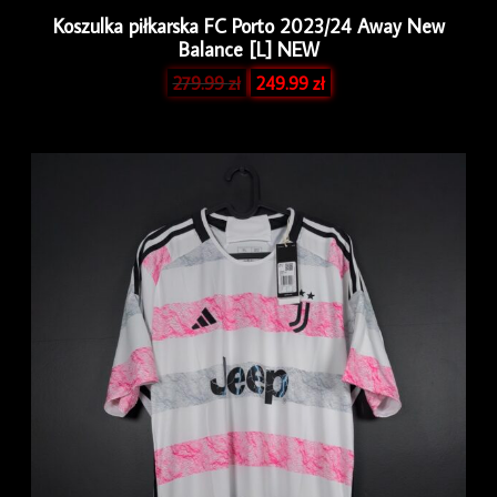
Koszulka piłkarska FC Porto 2023/24 Away New
Balance [L] NEW
279.99
zł
249.99
zł