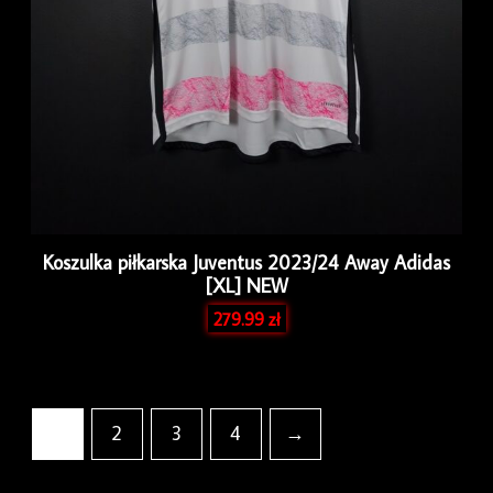
Koszulka piłkarska Juventus 2023/24 Away Adidas
[XL] NEW
279.99
zł
1
2
3
4
→