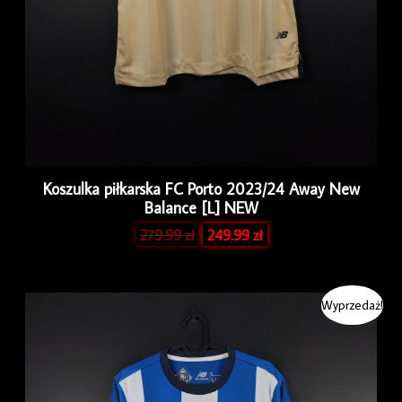
Koszulka piłkarska FC Porto 2023/24 Away New
Balance [L] NEW
279.99
zł
249.99
zł
Pierwotna
Aktualna
Wyprzedaż!
cena
cena
wynosiła:
wynosi:
279.99 zł.
249.99 zł.