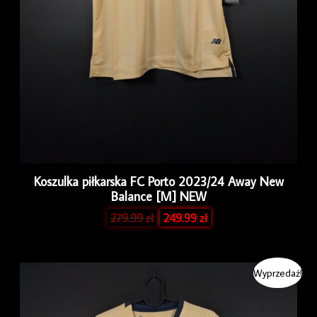
Koszulka piłkarska FC Porto 2023/24 Away New
Balance [M] NEW
279.99
zł
249.99
zł
Pierwotna
Aktualna
Wyprzedaż!
cena
cena
wynosiła:
wynosi:
279.99 zł.
249.99 zł.