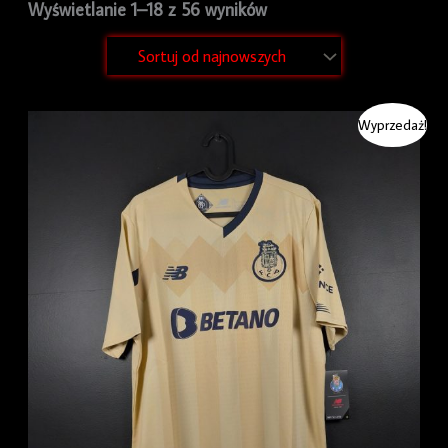
Wyświetlanie 1–18 z 56 wyników
Pierwotna
Aktualna
Wyprzedaż!
cena
cena
wynosiła:
wynosi:
279.99 zł.
249.99 zł.