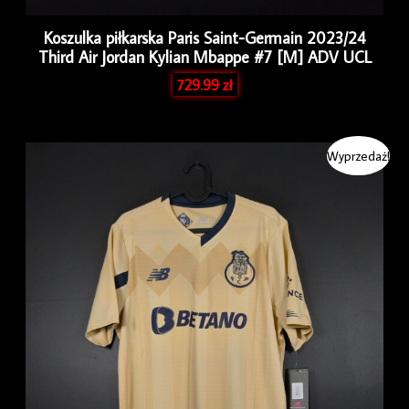
Koszulka piłkarska Paris Saint-Germain 2023/24
Third Air Jordan Kylian Mbappe #7 [M] ADV UCL
729.99
zł
Pierwotna
Aktualna
Wyprzedaż!
cena
cena
wynosiła:
wynosi:
279.99 zł.
249.99 zł.