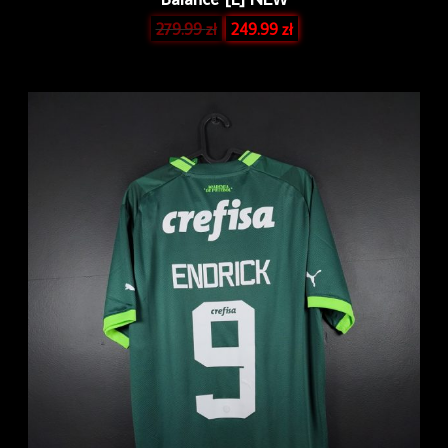
279.99
zł
249.99
zł