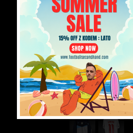
Koszulka
Koszulka
piłkarska
piłkarska
reprezentacji
reprezentacji
Niemcy
Niemcy
2022/24
2000/02
Home
Home
Adidas
Adidas
[L]
[M]
199.99
zł
249.99
zł