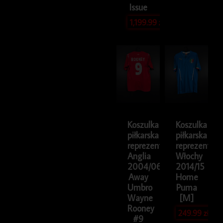
Issue
1,199.99
zł
Koszulka
Koszulka
piłkarska
piłkarska
reprezentacji
reprezentacji
Anglia
Włochy
2004/06
2014/15
Away
Home
Umbro
Puma
Wayne
[M]
Rooney
249.99
zł
#9