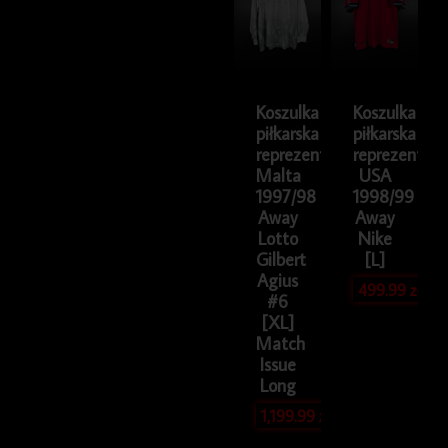
Koszulka
Koszulka
piłkarska
piłkarska
reprezentacji
reprezentacji
Malta
USA
1997/98
1998/99
Away
Away
Lotto
Nike
Gilbert
[L]
Agius
499.99
zł
#6
[XL]
Match
Issue
Long
1,199.99
zł