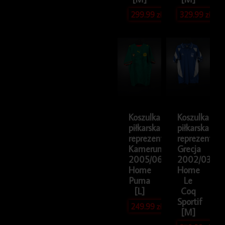
299.99
zł
329.99
zł
Koszulka
Koszulka
piłkarska
piłkarska
reprezentacji
reprezentacji
Kamerun
Grecja
2005/06
2002/03
Home
Home
Puma
Le
[L]
Coq
Sportif
249.99
zł
[M]