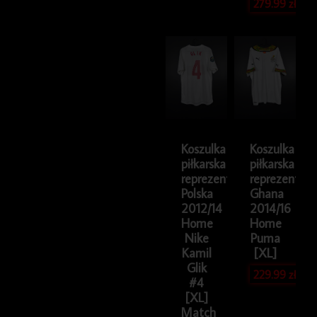
279.99
zł
Koszulka
Koszulka
piłkarska
piłkarska
reprezentacji
reprezentacji
Polska
Ghana
2012/14
2014/16
Home
Home
Nike
Puma
Kamil
[XL]
Glik
229.99
zł
#4
[XL]
Match