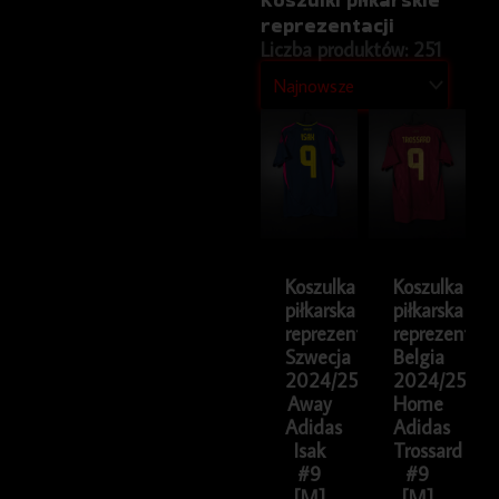
reprezentacji
Liczba produktów: 251
Koszulka
Koszulka
piłkarska
piłkarska
reprezentacji
reprezentacji
Szwecja
Belgia
2024/25
2024/25
Away
Home
Adidas
Adidas
Isak
Trossard
#9
#9
[M]
[M]