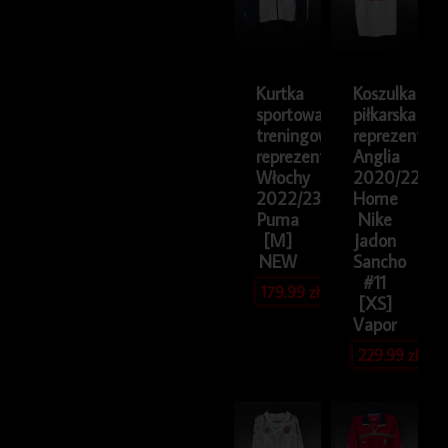
Kurtka
Koszulka
sportowa
piłkarska
treningowa
reprezentacji
reprezentacji
Anglia
Włochy
2020/22
2022/23
Home
Puma
Nike
[M]
Jadon
NEW
Sancho
#11
179.99
zł
[XS]
Vapor
229.99
zł