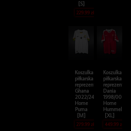
[S]
229.99
zł
Koszulka
Koszulka
piłkarska
piłkarska
reprezentacji
reprezentacji
Ghana
Dania
2022/24
1998/00
Home
Home
Puma
Hummel
[M]
[XL]
279.99
zł
449.99
zł