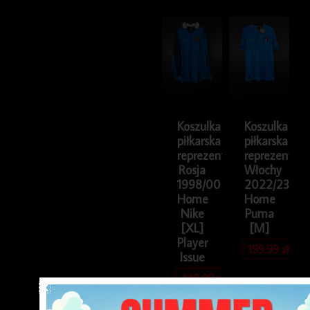
Koszulka
Koszulka
piłkarska
piłkarska
reprezentacji
reprezentacji
Rosja
Włochy
1998/00
2022/23
Home
Home
Nike
Puma
[XL]
[M]
Player
199.99
zł
Issue
449.99
zł