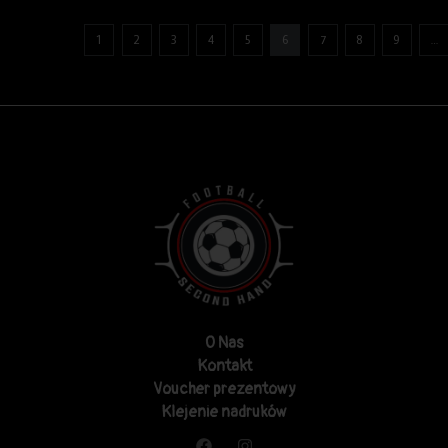
1
2
3
4
5
6
7
8
9
…
O Nas
Kontakt
Voucher prezentowy
Klejenie nadruków