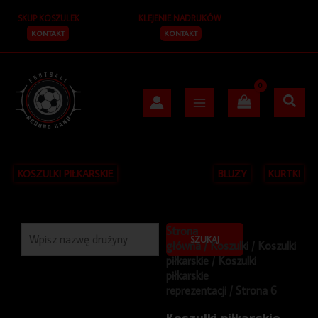
Przejdź
SKUP KOSZULEK
KLEJENIE NADRUKÓW
do
treści
KONTAKT
KONTAKT
KOSZULKI PIŁKARSKIE
BLUZY
KURTKI
Szukaj
Strona
SZUKAJ
główna
/
Koszulki
/
Koszulki
piłkarskie
/
Koszulki
piłkarskie
reprezentacji
/ Strona 6
Koszulki piłkarskie