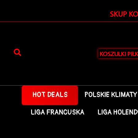
Przejdź
do
SKUP K
treści
KOSZULKI PIŁ
HOT DEALS
POLSKIE KLIMATY
LIGA FRANCUSKA
LIGA HOLEN