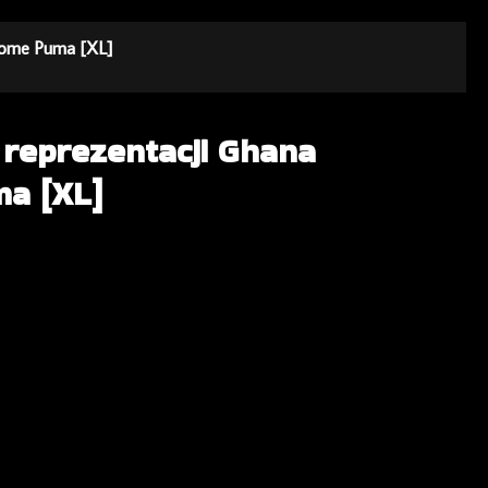
 Home Puma [XL]
 reprezentacji Ghana
a [XL]