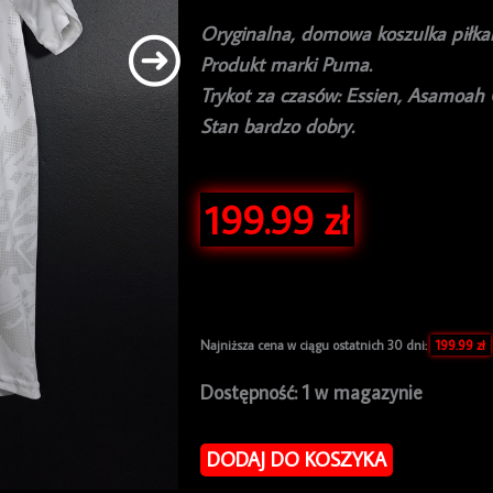
Oryginalna, domowa koszulka piłkar
Produkt marki Puma.
Trykot za czasów: Essien, Asamoah 
Stan bardzo dobry.
199.99
zł
Najniższa cena w ciągu ostatnich 30 dni:
199.99
zł
ilość
Dostępność:
1 w magazynie
Koszulka
piłkarska
DODAJ DO KOSZYKA
reprezentacji