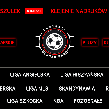
OSZULEK
KLEJENIE NADRUKÓW
KONTAKT
KARSKIE
BLUZY
KU
LIGA ANGIELSKA
LIGA HISZPAŃSKA
DERSKA
LIGA MLS
SKANDYNAWIA
R
LIGA SZKOCKA
NBA
POZOSTAŁE