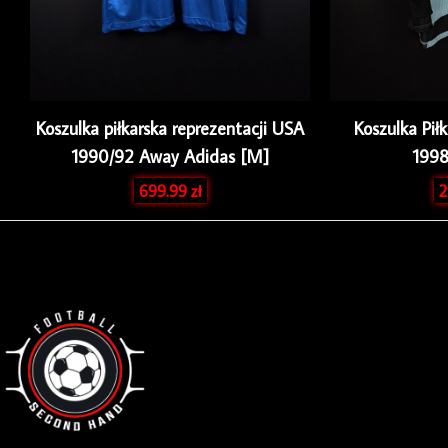
Koszulka piłkarska reprezentacji USA
Koszulka Pił
1990/92 Away Adidas [M]
1998
699.99
zł
2