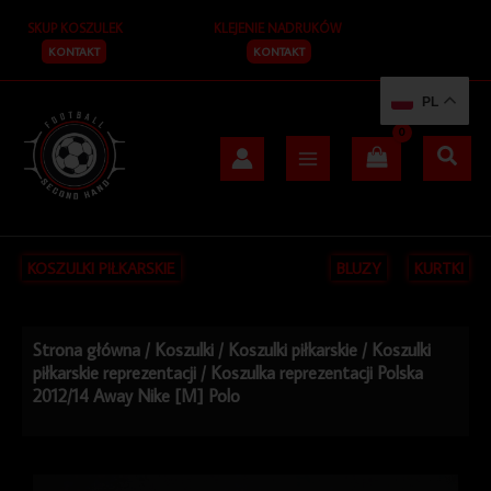
Przejdź
SKUP KOSZULEK
KLEJENIE NADRUKÓW
do
treści
KONTAKT
KONTAKT
PL
KOSZULKI PIŁKARSKIE
BLUZY
KURTKI
Strona główna
/
Koszulki
/
Koszulki piłkarskie
/
Koszulki
piłkarskie reprezentacji
/ Koszulka reprezentacji Polska
2012/14 Away Nike [M] Polo