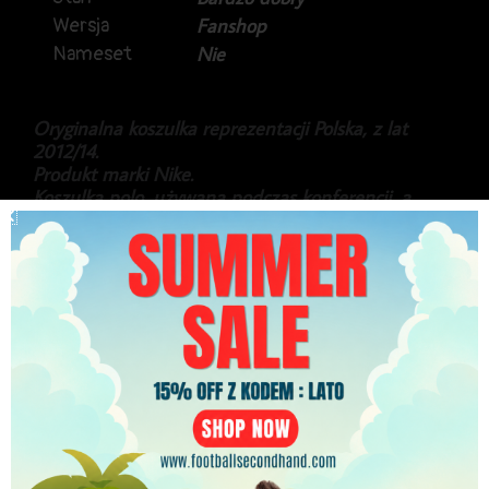
Wersja
Fanshop
Nameset
Nie
Oryginalna koszulka reprezentacji Polska, z lat
2012/14.
Produkt marki Nike.
Koszulka polo, używana podczas konferencji, a
także na co dzień, przez kadrowiczów.
Stan bardzo dobry.
169.99
zł
PLN
Najniższa cena w ciągu ostatnich 30 dni:
169.99
zł