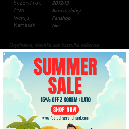
Sezon / rok
2012/13
Stan
Bardzo dobry
Wersja
Fanshop
Nameset
Nie
Oryginalna, bramkarska koszulka piłkarska
reprezentacji Anglia, z lat 2012/13.
Produkt marki Umbro, w wersji na długi rękaw.
Stan bardzo dobry.
199.99
zł
PLN
Najniższa cena w ciągu ostatnich 30 dni:
199.99
zł
ilość