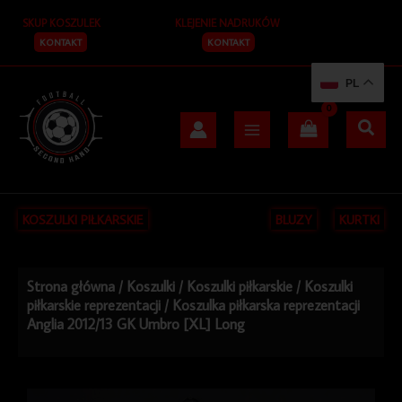
Przejdź
SKUP KOSZULEK
KLEJENIE NADRUKÓW
do
treści
KONTAKT
KONTAKT
PL
KOSZULKI PIŁKARSKIE
BLUZY
KURTKI
Strona główna
/
Koszulki
/
Koszulki piłkarskie
/
Koszulki
piłkarskie reprezentacji
/ Koszulka piłkarska reprezentacji
Anglia 2012/13 GK Umbro [XL] Long