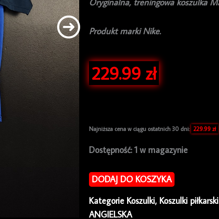
Oryginalna, treningowa koszulka M
Produkt marki Nike.
229.99
zł
Najniższa cena w ciągu ostatnich 30 dni:
229.99
zł
ilość
Dostępność:
1 w magazynie
Koszulka
piłkarska
DODAJ DO KOSZYKA
treningowa
Kategorie
Koszulki
,
Koszulki piłkarsk
Manchester
ANGIELSKA
United