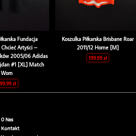
iłkarska Fundacja
Koszulka Piłkarska Brisbane Roar
Chcieć Artyści –
2011/12 Home [M]
aków 2005/06 Adidas
199.99
zł
jdan #1 [XL] Match
Worn
99.99
zł
O Nas
Kontakt