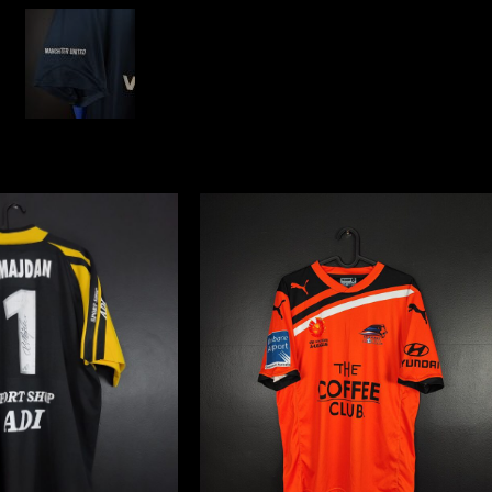
2004/05
Nike
[XL]