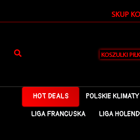
Przejdź
do
SKUP K
treści
KOSZULKI PIŁ
HOT DEALS
POLSKIE KLIMATY
LIGA FRANCUSKA
LIGA HOLEN