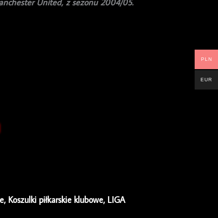
anchester United, z sezonu 2004/05.
PLN
EUR
ie
,
Koszulki piłkarskie klubowe
,
LIGA