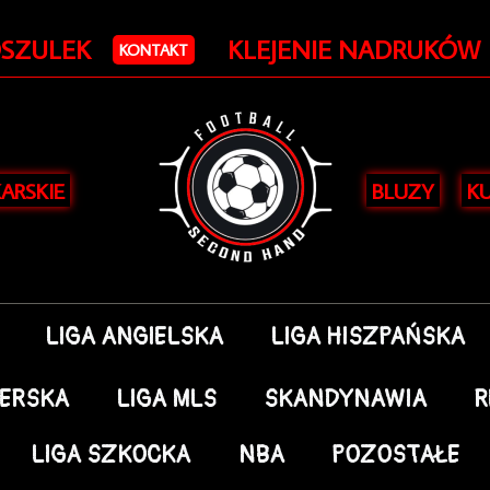
OSZULEK
KLEJENIE NADRUKÓW
KONTAKT
KARSKIE
BLUZY
KU
LIGA ANGIELSKA
LIGA HISZPAŃSKA
DERSKA
LIGA MLS
SKANDYNAWIA
R
LIGA SZKOCKA
NBA
POZOSTAŁE