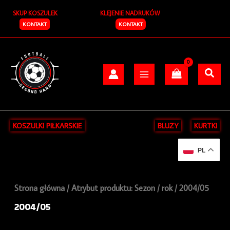
Posortowane
Przejdź
S
według
SKUP KOSZULEK
KLEJENIE NADRUKÓW
do
najnowszych
z
treści
KONTAKT
KONTAKT
u
k
a
j
KOSZULKI PIŁKARSKIE
BLUZY
KURTKI
PL
Strona główna
/ Atrybut produktu: Sezon / rok / 2004/05
2004/05