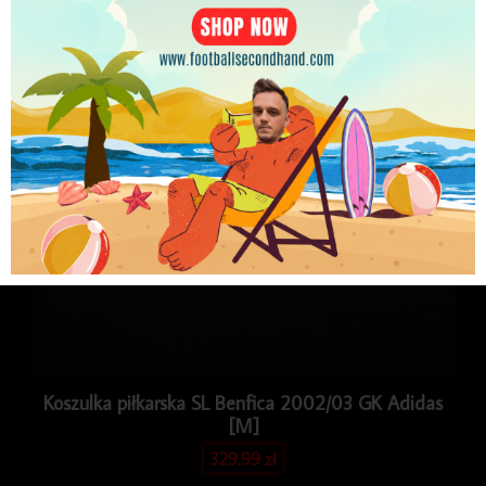
PLN
Koszulka piłkarska SL Benfica 2002/03 GK Adidas
[M]
329.99
zł