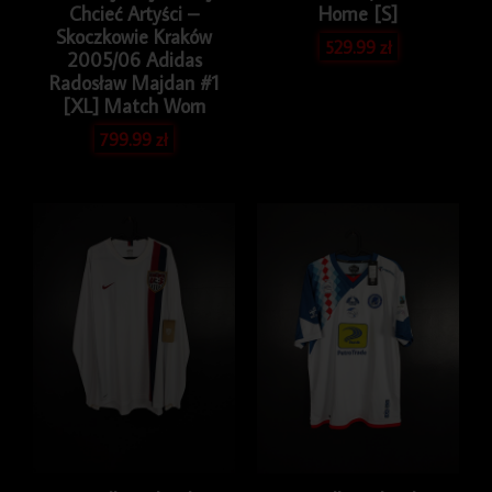
Chcieć Artyści –
Home [S]
Skoczkowie Kraków
529.99
zł
2005/06 Adidas
Radosław Majdan #1
[XL] Match Worn
799.99
zł