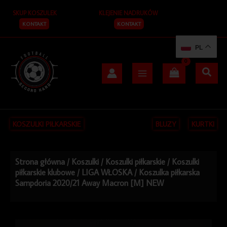
Przejdź
SKUP KOSZULEK
KLEJENIE NADRUKÓW
do
treści
KONTAKT
KONTAKT
PL
KOSZULKI PIŁKARSKIE
BLUZY
KURTKI
Strona główna
/
Koszulki
/
Koszulki piłkarskie
/
Koszulki
piłkarskie klubowe
/
LIGA WŁOSKA
/ Koszulka piłkarska
Sampdoria 2020/21 Away Macron [M] NEW