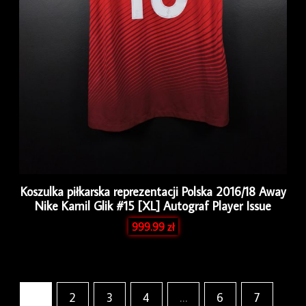
Koszulka piłkarska reprezentacji Polska 2016/18 Away
Nike Kamil Glik #15 [XL] Autograf Player Issue
999.99
zł
1
2
3
4
…
6
7