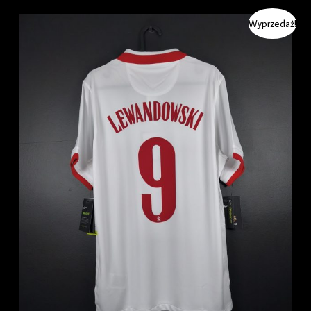
Pierwotna
Aktualna
Wyprzedaż!
cena
cena
wynosiła:
wynosi:
349.99 zł.
299.99 zł.