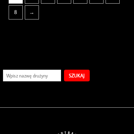
8
→
SZUKAJ