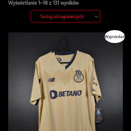
Wyświetlanie 1–18 z 131 wyników
Pierwotna
Aktualna
Wyprzedaż!
cena
cena
wynosiła:
wynosi:
279.99 zł.
249.99 zł.