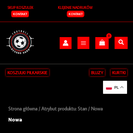
Posortowane
Przejdź
S
według
SKUP KOSZULEK
KLEJENIE NADRUKÓW
do
najnowszych
z
treści
KONTAKT
KONTAKT
u
k
a
j
KOSZULKI PIŁKARSKIE
BLUZY
KURTKI
PL
Strona główna
/ Atrybut produktu: Stan / Nowa
Nowa