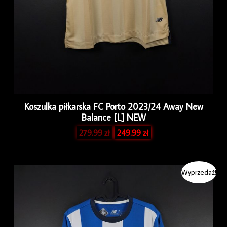
Koszulka piłkarska FC Porto 2023/24 Away New
Balance [L] NEW
279.99
zł
249.99
zł
Pierwotna
Aktualna
Wyprzedaż!
cena
cena
wynosiła:
wynosi:
279.99 zł.
249.99 zł.