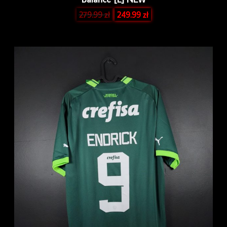
279.99
zł
249.99
zł