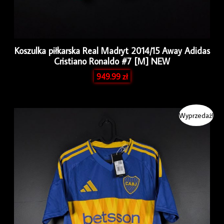
Koszulka piłkarska Real Madryt 2014/15 Away Adidas
Cristiano Ronaldo #7 [M] NEW
949.99
zł
Pierwotna
Aktualna
Wyprzedaż!
cena
cena
wynosiła:
wynosi:
349.99 zł.
319.99 zł.