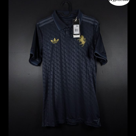
cena
cena
wynosiła:
wynosi:
349.99 zł.
329.99 zł.