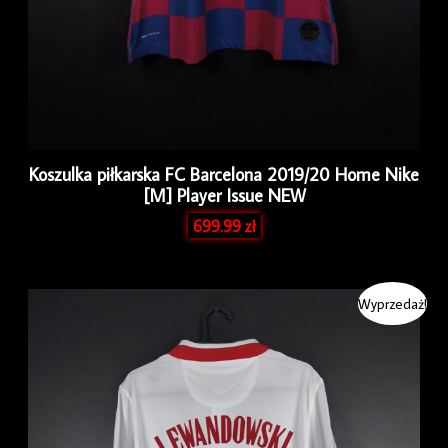
Koszulka piłkarska FC Barcelona 2019/20 Home Nike
[M] Player Issue NEW
699.99
zł
Pierwotna
Aktualna
Wyprzedaż!
cena
cena
wynosiła:
wynosi:
349.99 zł.
299.99 zł.