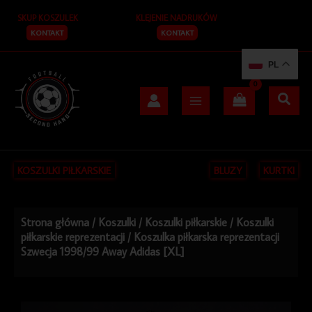
Przejdź
SKUP KOSZULEK
KLEJENIE NADRUKÓW
do
treści
KONTAKT
KONTAKT
PL
KOSZULKI PIŁKARSKIE
BLUZY
KURTKI
Strona główna
/
Koszulki
/
Koszulki piłkarskie
/
Koszulki
piłkarskie reprezentacji
/ Koszulka piłkarska reprezentacji
Szwecja 1998/99 Away Adidas [XL]