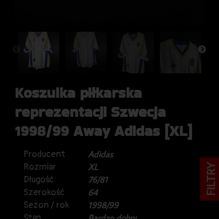
Koszulka piłkarska
reprezentacji Szwecja
1998/99 Away Adidas [XL]
Producent
Adidas
Rozmiar
XL
FILTRY
Długość
76/81
Szerokość
64
Sezon / rok
1998/99
Stan
Bardzo dobry