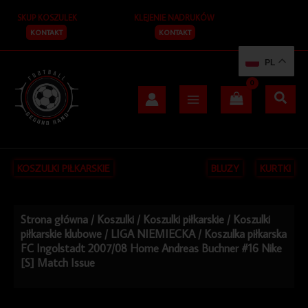
Przejdź
SKUP KOSZULEK
KLEJENIE NADRUKÓW
do
treści
KONTAKT
KONTAKT
PL
KOSZULKI PIŁKARSKIE
BLUZY
KURTKI
Strona główna
/
Koszulki
/
Koszulki piłkarskie
/
Koszulki
piłkarskie klubowe
/
LIGA NIEMIECKA
/ Koszulka piłkarska
FC Ingolstadt 2007/08 Home Andreas Buchner #16 Nike
[S] Match Issue