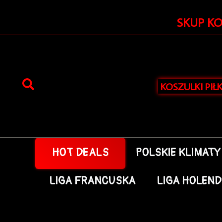
Przejdź
do
SKUP K
treści
KOSZULKI PIŁ
HOT DEALS
POLSKIE KLIMATY
LIGA FRANCUSKA
LIGA HOLEN