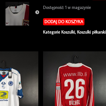
ilość
Dostępność:
1 w magazynie
Koszulka
piłkarska
DODAJ DO KOSZYKA
reprezentacji
Kategorie
Koszulki
,
Koszulki piłkarsk
USA
2006/08
Home
Nike
[XXL]
NEW