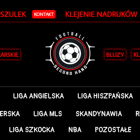
OSZULEK
KLEJENIE NADRUKÓW
KONTAKT
KARSKIE
BLUZY
KU
LIGA ANGIELSKA
LIGA HISZPAŃSKA
DERSKA
LIGA MLS
SKANDYNAWIA
R
LIGA SZKOCKA
NBA
POZOSTAŁE