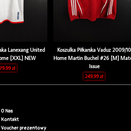
rska Lanexang United
Koszulka Piłkarska Vaduz 2009/10
Home [XXL] NEW
Home Martin Buchel #26 [M] Mat
Issue
179.99
zł
249.99
zł
O Nas
Kontakt
Voucher prezentowy