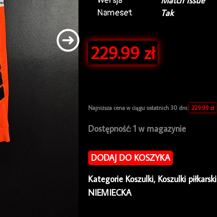
Wersja
Match Issue
Nameset
Tak
229.99
zł
Najniższa cena w ciągu ostatnich 30 dni:
229.99
zł
ilość
Dostępność:
1 w magazynie
Koszulka
piłkarska
DODAJ DO KOSZYKA
MSV
Kategorie
Koszulki
,
Koszulki piłkarsk
Duisburg
NIEMIECKA
2018/19
GK