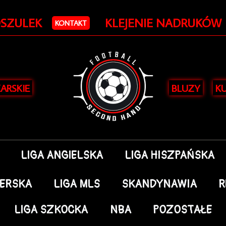
OSZULEK
KLEJENIE NADRUKÓW
KONTAKT
KARSKIE
BLUZY
KU
LIGA ANGIELSKA
LIGA HISZPAŃSKA
DERSKA
LIGA MLS
SKANDYNAWIA
R
LIGA SZKOCKA
NBA
POZOSTAŁE