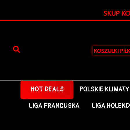
Przejdź
do
SKUP K
treści
KOSZULKI PIŁ
HOT DEALS
POLSKIE KLIMATY
LIGA FRANCUSKA
LIGA HOLEN