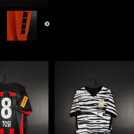
Davari
#1
Capelli
Sport
[L]
Match
Issue