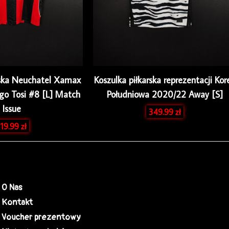
rska Neuchatel Xamax
Koszulka piłkarska reprezentacji Kor
go Tosi #8 [L] Match
Południowa 2020/22 Away [S]
Issue
349.99
zł
319.99
zł
O Nas
Kontakt
Voucher prezentowy