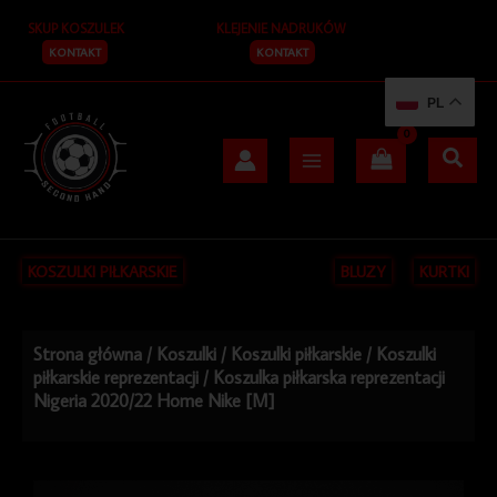
Przejdź
SKUP KOSZULEK
KLEJENIE NADRUKÓW
do
treści
KONTAKT
KONTAKT
PL
KOSZULKI PIŁKARSKIE
BLUZY
KURTKI
Strona główna
/
Koszulki
/
Koszulki piłkarskie
/
Koszulki
piłkarskie reprezentacji
/ Koszulka piłkarska reprezentacji
Nigeria 2020/22 Home Nike [M]