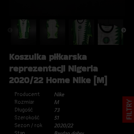
Koszulka piłkarska
reprezentacji Nigeria
2020/22 Home Nike [M]
Producent
Nike
Rozmiar
M
FILTRY
Długość
73
Szerokość
51
Sezon / rok
2020/22
Stan
Bardzo dobry