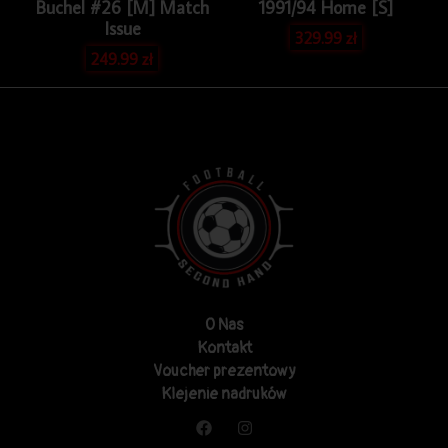
Buchel #26 [M] Match
1991/94 Home [S]
Issue
329.99
zł
249.99
zł
O Nas
Kontakt
Voucher prezentowy
Klejenie nadruków