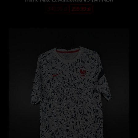
349.99
zł
299.99
zł