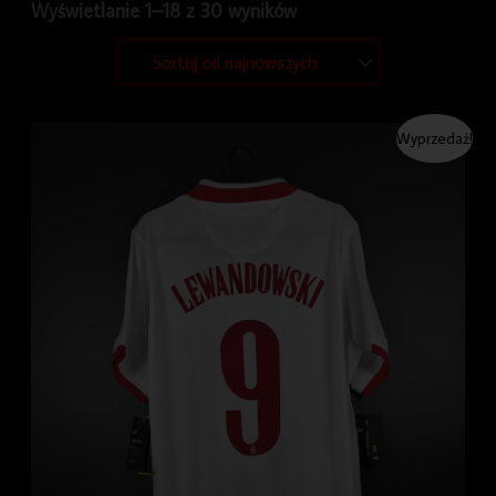
Wyświetlanie 1–18 z 30 wyników
Pierwotna
Aktualna
Wyprzedaż!
cena
cena
wynosiła:
wynosi:
349.99 zł.
299.99 zł.