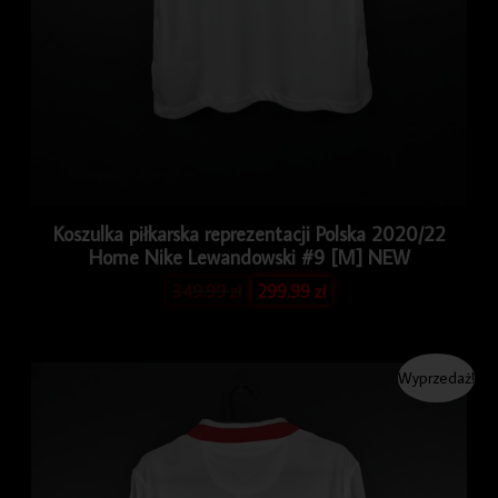
Koszulka piłkarska reprezentacji Polska 2020/22
Home Nike Lewandowski #9 [M] NEW
349.99
zł
299.99
zł
Pierwotna
Aktualna
Wyprzedaż!
cena
cena
wynosiła:
wynosi:
349.99 zł.
299.99 zł.