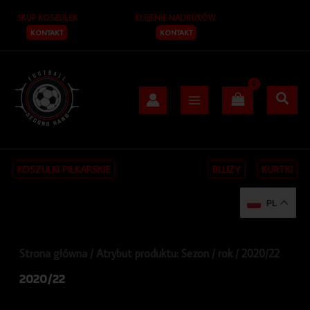
Posortowane
Przejdź
S
według
SKUP KOSZULEK
KLEJENIE NADRUKÓW
do
najnowszych
z
treści
KONTAKT
KONTAKT
u
k
a
j
KOSZULKI PIŁKARSKIE
BLUZY
KURTKI
PL
Strona główna
/ Atrybut produktu: Sezon / rok / 2020/22
2020/22