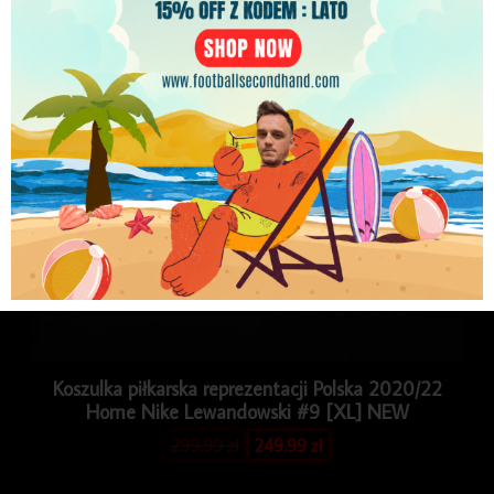
PLN
Koszulka piłkarska reprezentacji Polska 2020/22
Home Nike Lewandowski #9 [XL] NEW
299.99
zł
249.99
zł