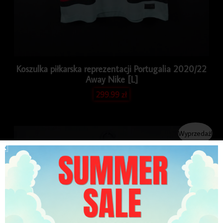
Koszulka piłkarska reprezentacji Portugalia 2020/22
Away Nike [L]
299.99
zł
Pierwotna
Aktualna
Wyprzedaż!
cena
cena
wynosiła:
wynosi:
299.99 zł.
249.99 zł.