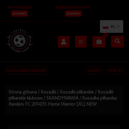
Przejdź
SKUP KOSZULEK
KLEJENIE NADRUKÓW
do
treści
KONTAKT
KONTAKT
PL
KOSZULKI PIŁKARSKIE
BLUZY
KURTKI
Strona główna
/
Koszulki
/
Koszulki piłkarskie
/
Koszulki
piłkarskie klubowe
/
SKANDYNAWIA
/ Koszulka piłkarska
Randers FC 2014/15 Home Warrior [XL] NEW