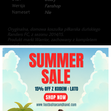
Wersja
Fanshop
Nameset
Nie
Oryginalna, domowa koszulka piłkarska duńskiego
Randers FC, z sezonu 2014/15.
Produkt marki Warrior, zachowany z kompletem
metek producenta.
Koszulka posiada także autografy ówczesnego
zespołu.
Lekkie przybrudzenie na rękawie.
229.99
zł
PLN
Najniższa cena w ciągu ostatnich 30 dni:
199.99
zł