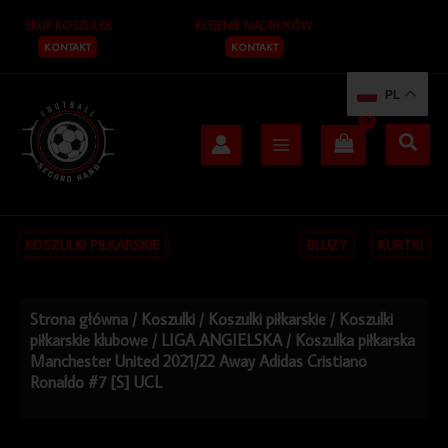
Przejdź
SKUP KOSZULEK
KLEJENIE NADRUKÓW
do
treści
KONTAKT
KONTAKT
PL
KOSZULKI PIŁKARSKIE
BLUZY
KURTKI
Strona główna
/
Koszulki
/
Koszulki piłkarskie
/
Koszulki
piłkarskie klubowe
/
LIGA ANGIELSKA
/ Koszulka piłkarska
Manchester United 2021/22 Away Adidas Cristiano
Ronaldo #7 [S] UCL