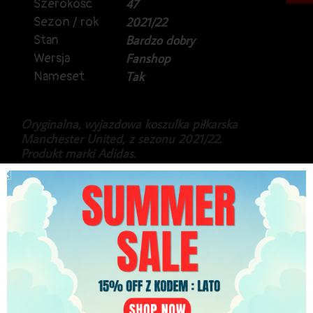
Szerokość
47
Sezon / rok
2021/22
Stan
Bardzo dobry
Wersja
Fanshop
Nameset
Tak
Oryginalna, wyjazdowa koszulka piłkarska
Manchester United, z sezonu 2021/22.
Produkt marki Adidas.
Koszulka w wersji na Liga Mistrzów, a na plecach
Cristiano Ronaldo.
Sezon, w którym CR7 po powrocie na Old Trafford,
w 39 spotkaniach, zdobył łącznie 24 bramki.
Stan idealny.
449.99
zł