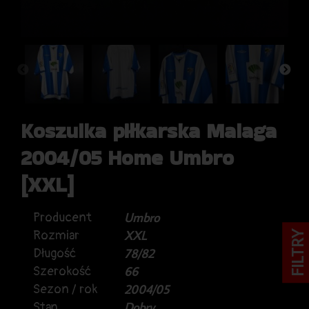
Koszulka piłkarska Malaga
2004/05 Home Umbro
[XXL]
Producent
Umbro
Rozmiar
XXL
FILTRY
Długość
78/82
Szerokość
66
Sezon / rok
2004/05
Stan
Dobry