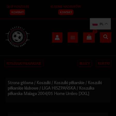
Przejdź
SKUP KOSZULEK
KLEJENIE NADRUKÓW
do
treści
KONTAKT
KONTAKT
PL
KOSZULKI PIŁKARSKIE
BLUZY
KURTKI
Strona główna
/
Koszulki
/
Koszulki piłkarskie
/
Koszulki
piłkarskie klubowe
/
LIGA HISZPAŃSKA
/ Koszulka
piłkarska Malaga 2004/05 Home Umbro [XXL]