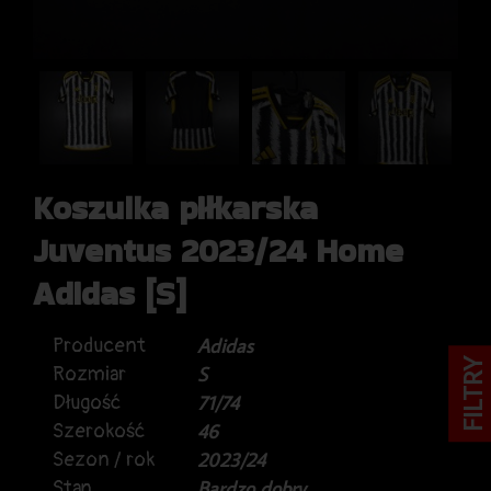
Koszulka piłkarska
Juventus 2023/24 Home
Adidas [S]
Producent
Adidas
FILTRY
Rozmiar
S
Długość
71/74
Szerokość
46
Sezon / rok
2023/24
Stan
Bardzo dobry