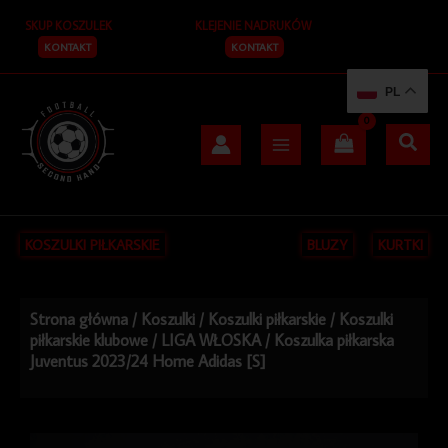
Przejdź
SKUP KOSZULEK
KLEJENIE NADRUKÓW
do
treści
KONTAKT
KONTAKT
PL
KOSZULKI PIŁKARSKIE
BLUZY
KURTKI
Strona główna
/
Koszulki
/
Koszulki piłkarskie
/
Koszulki
piłkarskie klubowe
/
LIGA WŁOSKA
/ Koszulka piłkarska
Juventus 2023/24 Home Adidas [S]