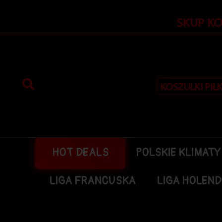
Przejdź
do
SKUP K
treści
KOSZULKI PIŁ
HOT DEALS
POLSKIE KLIMATY
LIGA FRANCUSKA
LIGA HOLEN