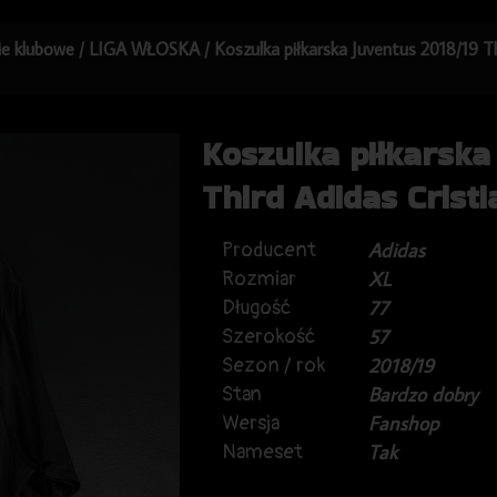
kie klubowe
/
LIGA WŁOSKA
/ Koszulka piłkarska Juventus 2018/19 T
Koszulka piłkarska
Third Adidas Crist
Producent
Adidas
Rozmiar
XL
Długość
77
Szerokość
57
Sezon / rok
2018/19
Stan
Bardzo dobry
Wersja
Fanshop
Nameset
Tak