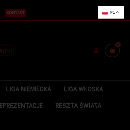
KONTAKT
PL
RTKI
LIGA NIEMIECKA
LIGA WŁOSKA
EPREZENTACJE
RESZTA ŚWIATA