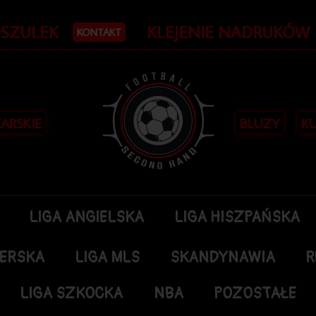
OSZULEK
KLEJENIE NADRUKÓW
KONTAKT
KARSKIE
BLUZY
KU
LIGA ANGIELSKA
LIGA HISZPAŃSKA
DERSKA
LIGA MLS
SKANDYNAWIA
R
LIGA SZKOCKA
NBA
POZOSTAŁE