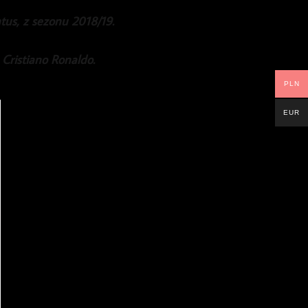
tus, z sezonu 2018/19.
 Cristiano Ronaldo.
PLN
EUR