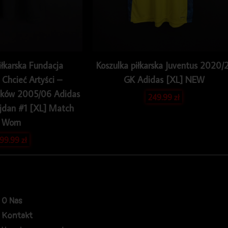
iłkarska Fundacja
Koszulka piłkarska Juventus 2020/2
Chcieć Artyści –
GK Adidas [XL] NEW
aków 2005/06 Adidas
249.99
zł
jdan #1 [XL] Match
Worn
99.99
zł
O Nas
Kontakt