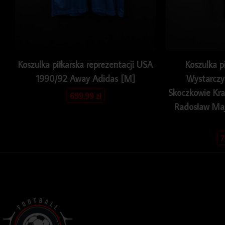
Koszulka piłkarska reprezentacji USA
Koszulka p
1990/92 Away Adidas [M]
Wystarczy 
Skoczkowie Kr
699.99
zł
Radosław Ma
7