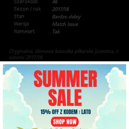
Szerokość
46
Sezon / rok
2017/18
Stan
Bardzo dobry
Wersja
Match Issue
Nameset
Tak
Oryginalna, domowa koszulka piłkarska Juventus, z
sezonu 2017/18.
Produkt marki Adidas, w niekomercyjnej, meczowej
wersji.
Na plecach Kwadwo Asamoah.
Rozmiar 5, co odpowiada rozmiarowi S/M.
Koszulka przygotowana na rozgrywki Serie A.
Stan bardzo dobry, gratka dla kolekcjonerów.
599.99
zł
PLN