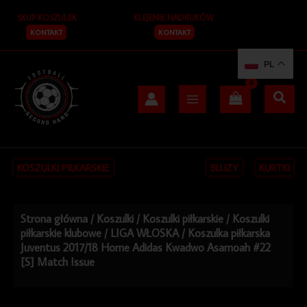
Przejdź
SKUP KOSZULEK
KLEJENIE NADRUKÓW
do
treści
KONTAKT
KONTAKT
PL
KOSZULKI PIŁKARSKIE
BLUZY
KURTKI
Strona główna
/
Koszulki
/
Koszulki piłkarskie
/
Koszulki
piłkarskie klubowe
/
LIGA WŁOSKA
/ Koszulka piłkarska
Juventus 2017/18 Home Adidas Kwadwo Asamoah #22
[S] Match Issue