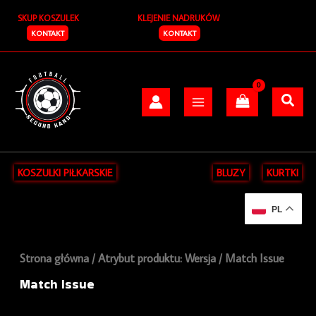
Posortowane
Przejdź
S
według
SKUP KOSZULEK
KLEJENIE NADRUKÓW
do
najnowszych
z
treści
KONTAKT
KONTAKT
u
k
a
j
KOSZULKI PIŁKARSKIE
BLUZY
KURTKI
PL
Strona główna
/ Atrybut produktu: Wersja / Match Issue
Match Issue