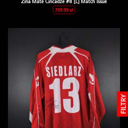
Zina Mate Cincadze #8 [L] Match Issue
799.99
zł
FILTRY