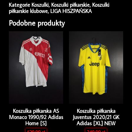
2009/10
Kategorie
Koszulki
,
Koszulki piłkarskie
,
Koszulki
Third
piłkarskie klubowe
,
LIGA HISZPAŃSKA
Joma
[XL]
Podobne produkty
Long
Koszulka piłkarska AS
Koszulka piłkarska
Monaco 1990/92 Adidas
Juventus 2020/21 GK
Home [S]
Adidas [XL] NEW