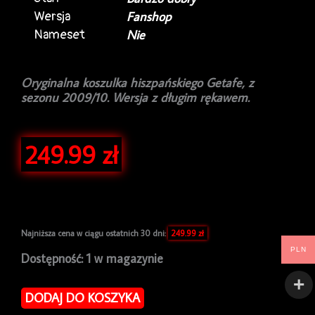
Wersja
Fanshop
Nameset
Nie
Oryginalna koszulka hiszpańskiego Getafe, z
sezonu 2009/10. Wersja z długim rękawem.
249.99
zł
Najniższa cena w ciągu ostatnich 30 dni:
249.99
zł
PLN
ilość
Dostępność:
1 w magazynie
Koszulka
piłkarska
DODAJ DO KOSZYKA
Getafe