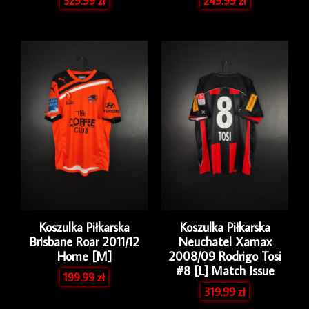
529.99
zł
249.99
zł
Koszulka Piłkarska
Koszulka Piłkarska
Brisbane Roar 2011/12
Neuchatel Xamax
Home [M]
2008/09 Rodrigo Tosi
#8 [L] Match Issue
199.99
zł
319.99
zł