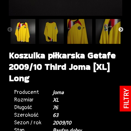
Koszulka piłkarska Getafe
2009/10 Third Joma [XL]
Long
FILTRY
Producent
Joma
Rozmiar
XL
Długość
76
Szerokość
63
Sezon / rok
2009/10
Stan
Bardzo dobry