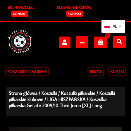
Przejdź
SKUP KOSZULEK
KLEJENIE NADRUKÓW
do
treści
KONTAKT
KONTAKT
PL
KOSZULKI PIŁKARSKIE
BLUZY
KURTKI
Strona główna
/
Koszulki
/
Koszulki piłkarskie
/
Koszulki
piłkarskie klubowe
/
LIGA HISZPAŃSKA
/ Koszulka
piłkarska Getafe 2009/10 Third Joma [XL] Long