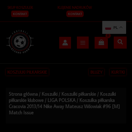
Przejdź
SKUP KOSZULEK
KLEJENIE NADRUKÓW
do
treści
KONTAKT
KONTAKT
PL
KOSZULKI PIŁKARSKIE
BLUZY
KURTKI
Strona główna
/
Koszulki
/
Koszulki piłkarskie
/
Koszulki
piłkarskie klubowe
/
LIGA POLSKA
/ Koszulka piłkarska
Cracovia 2013/14 Nike Away Mateusz Wdowiak #96 [M]
Match Issue