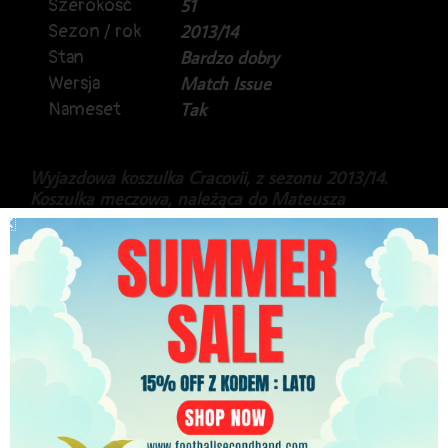
Szerokość
51
Sezon / rok
2013/14
Stan
Bardzo dobry
Wersja
Match Issue
Nameset
Tak
Wyjazdowa koszulka Cracovii, z sezonu 2013/14.
Koszulka meczowa, należąca do Mateusza
Wdowiaka, w wersji z długim rękawem.
Gratka dla kolekcjonerów.
399.99
zł
PLN