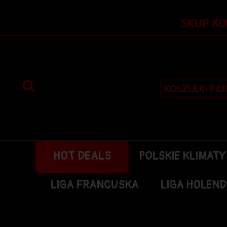
Przejdź
do
SKUP K
treści
KOSZULKI PIŁ
HOT DEALS
POLSKIE KLIMATY
LIGA FRANCUSKA
LIGA HOLEN