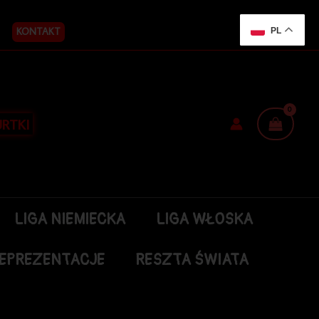
KONTAKT
PL
RTKI
LIGA NIEMIECKA
LIGA WŁOSKA
EPREZENTACJE
RESZTA ŚWIATA