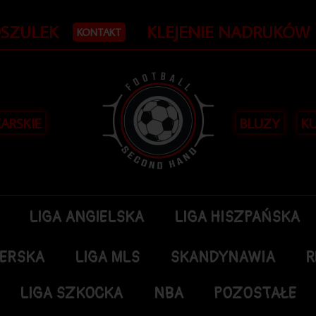
OSZULEK
KLEJENIE NADRUKÓW
KONTAKT
KARSKIE
BLUZY
KU
LIGA ANGIELSKA
LIGA HISZPAŃSKA
DERSKA
LIGA MLS
SKANDYNAWIA
R
LIGA SZKOCKA
NBA
POZOSTAŁE