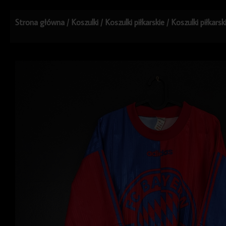
Strona główna
/
Koszulki
/
Koszulki piłkarskie
/
Koszulki piłkars