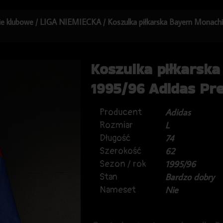
kie klubowe
/
LIGA NIEMIECKA
/ Koszulka piłkarska Bayern Monach
Koszulka piłkarsk
1995/96 Adidas Pr
Producent
Adidas
Rozmiar
L
Długość
74
Szerokość
62
Sezon / rok
1995/96
Stan
Bardzo dobry
Nameset
Nie