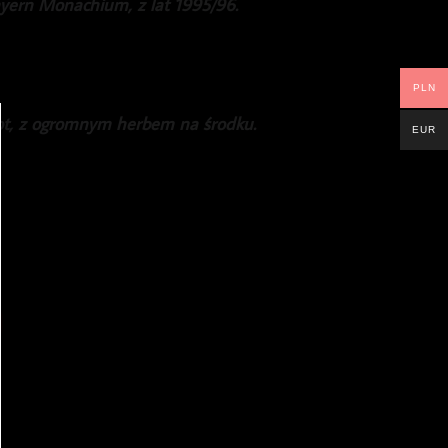
ayern Monachium, z lat 1995/96.
PLN
ot, z ogromnym herbem na środku.
EUR