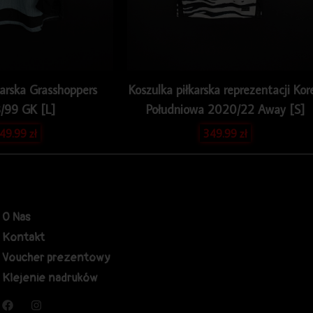
karska Grasshoppers
Koszulka piłkarska reprezentacji Kor
/99 GK [L]
Południowa 2020/22 Away [S]
49.99
zł
349.99
zł
O Nas
Kontakt
Voucher prezentowy
Klejenie nadruków