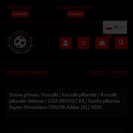
Przejdź
SKUP KOSZULEK
KLEJENIE NADRUKÓW
do
treści
KONTAKT
KONTAKT
PL
KOSZULKI PIŁKARSKIE
BLUZY
KURTKI
Strona główna
/
Koszulki
/
Koszulki piłkarskie
/
Koszulki
piłkarskie klubowe
/
LIGA NIEMIECKA
/ Kurtka piłkarska
Bayern Monachium 1996/98 Adidas [XL] NEW