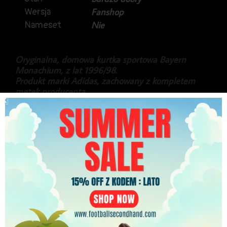
Wersja
Fanshop
Nameset
Nie
Oryginalna, domowa kurtka sportowa Bayern
Monachium, z lat 1996/98.
Produkt marki Adidas, zachowany z kompletem
metek producenta.
Kurtka to tzw. Bench Coat, używana przez
zawodników rezerwowych oraz sztab trenerski.
379.99
zł
PLN
Najniższa cena w ciągu ostatnich 30 dni:
379.99
zł