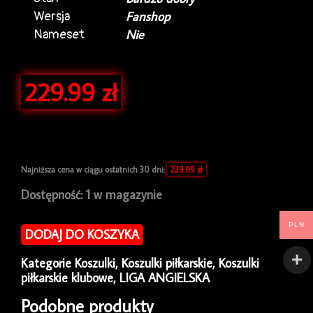
Wersja
Fanshop
Nameset
Nie
229.99
zł
Najniższa cena w ciągu ostatnich 30 dni:
229.99
zł
ilość
Dostępność:
1 w magazynie
Koszulka
piłkarska
PLN
DODAJ DO KOSZYKA
West
Bromwich
Kategorie
Koszulki
,
Koszulki piłkarskie
,
Koszulki
Albion
piłkarskie klubowe
,
LIGA ANGIELSKA
2003/04
Diadora
Podobne produkty
Home