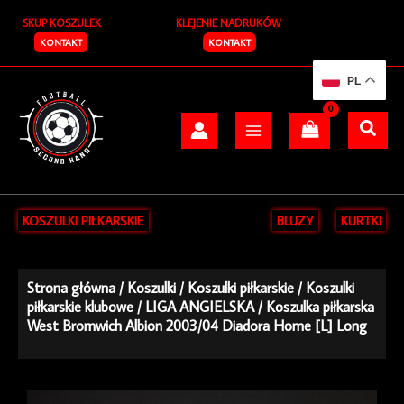
Przejdź
SKUP KOSZULEK
KLEJENIE NADRUKÓW
do
treści
KONTAKT
KONTAKT
PL
KOSZULKI PIŁKARSKIE
BLUZY
KURTKI
Strona główna
/
Koszulki
/
Koszulki piłkarskie
/
Koszulki
piłkarskie klubowe
/
LIGA ANGIELSKA
/ Koszulka piłkarska
West Bromwich Albion 2003/04 Diadora Home [L] Long