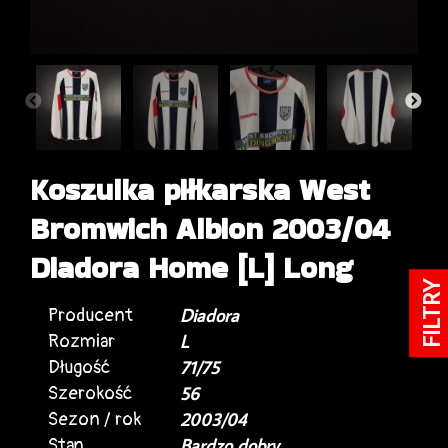
Koszulka piłkarska West
Bromwich Albion 2003/04
Diadora Home [L] Long
FILTRY
Producent
Diadora
Rozmiar
L
Długość
71/75
Szerokość
56
Sezon / rok
2003/04
Stan
Bardzo dobry