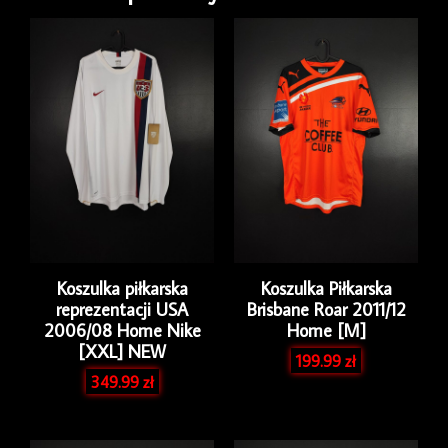
[L]
Long
Koszulka piłkarska
Koszulka Piłkarska
reprezentacji USA
Brisbane Roar 2011/12
2006/08 Home Nike
Home [M]
[XXL] NEW
199.99
zł
349.99
zł