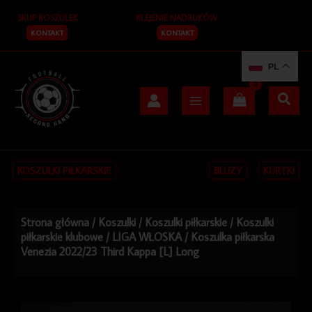
Przejdź
SKUP KOSZULEK
KLEJENIE NADRUKÓW
do
treści
KONTAKT
KONTAKT
PL
KOSZULKI PIŁKARSKIE
BLUZY
KURTKI
Strona główna
/
Koszulki
/
Koszulki piłkarskie
/
Koszulki
piłkarskie klubowe
/
LIGA WŁOSKA
/ Koszulka piłkarska
Venezia 2022/23 Third Kappa [L] Long