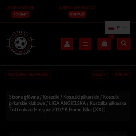
Przejdź
SKUP KOSZULEK
KLEJENIE NADRUKÓW
do
treści
KONTAKT
KONTAKT
PL
KOSZULKI PIŁKARSKIE
BLUZY
KURTKI
Strona główna
/
Koszulki
/
Koszulki piłkarskie
/
Koszulki
piłkarskie klubowe
/
LIGA ANGIELSKA
/ Koszulka piłkarska
Tottenham Hotspur 2017/18 Home Nike [XXL]