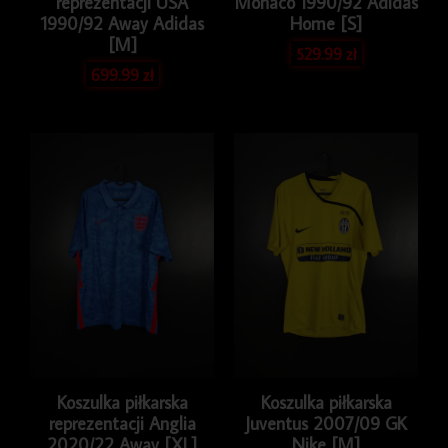
reprezentacji USA
Monaco 1990/92 Adidas
1990/92 Away Adidas
Home [S]
[M]
529.99
zł
699.99
zł
Koszulka piłkarska
Koszulka piłkarska
reprezentacji Anglia
Juventus 2007/09 GK
2020/22 Away [XL]
Nike [M]