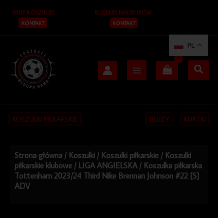
Przejdź
SKUP KOSZULEK
KLEJENIE NADRUKÓW
do
treści
KONTAKT
KONTAKT
PL
KOSZULKI PIŁKARSKIE
BLUZY
KURTKI
Strona główna
/
Koszulki
/
Koszulki piłkarskie
/
Koszulki
piłkarskie klubowe
/
LIGA ANGIELSKA
/ Koszulka piłkarska
Tottenham 2023/24 Third Nike Brennan Johnson #22 [S]
ADV