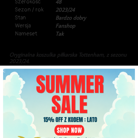
Szerokość
48
Sezon / rok
2023/24
Stan
Bardzo dobry
Wersja
Fanshop
Nameset
Tak
Oryginalna koszulka piłkarska Tottenham, z sezonu
2023/24.
Produkt marki Nike, w wyższej wersji ADV.
Rzadki, trzeci model, a na plecach Brennan
Johnson.
Stan bardzo dobry.
499.99
zł
PLN