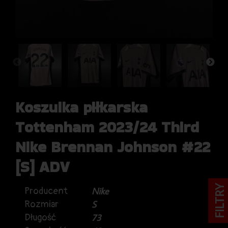
Koszulka piłkarska
Tottenham 2023/24 Third
Nike Brennan Johnson #22
[S] ADV
FILTRY
Producent
Nike
Rozmiar
S
Długość
73