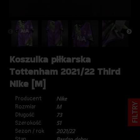
Koszulka piłkarska
Tottenham 2021/22 Third
Nike [M]
Producent
Nike
FILTRY
Rozmiar
M
Długość
73
Szerokość
51
Sezon / rok
2021/22
Stan
Bardzo dobry