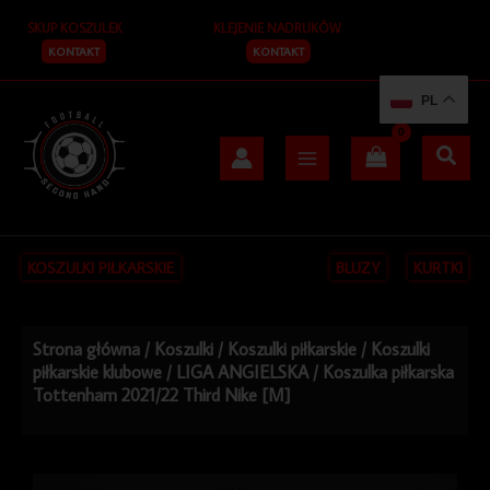
Przejdź
SKUP KOSZULEK
KLEJENIE NADRUKÓW
do
treści
KONTAKT
KONTAKT
PL
KOSZULKI PIŁKARSKIE
BLUZY
KURTKI
Strona główna
/
Koszulki
/
Koszulki piłkarskie
/
Koszulki
piłkarskie klubowe
/
LIGA ANGIELSKA
/ Koszulka piłkarska
Tottenham 2021/22 Third Nike [M]