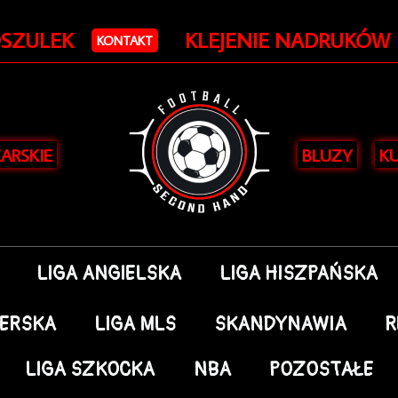
OSZULEK
KLEJENIE NADRUKÓW
KONTAKT
KARSKIE
BLUZY
KU
LIGA ANGIELSKA
LIGA HISZPAŃSKA
DERSKA
LIGA MLS
SKANDYNAWIA
R
LIGA SZKOCKA
NBA
POZOSTAŁE