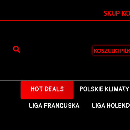
Przejdź
do
SKUP K
treści
KOSZULKI PIŁ
HOT DEALS
POLSKIE KLIMATY
LIGA FRANCUSKA
LIGA HOLEN