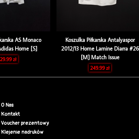
łkarska AS Monaco
Koszulka Piłkarska Antalyaspor
Adidas Home [S]
2012/13 Home Lamine Diarra #26
[M] Match Issue
29.99
zł
249.99
zł
O Nas
Kontakt
Voucher prezentowy
Klejenie nadruków