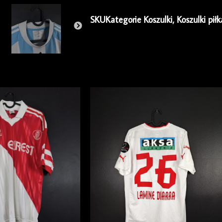
SKU
Kategorie
Koszulki
,
Koszulki piłk