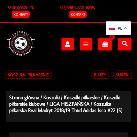
Przejdź
SKUP KOSZULEK
KLEJENIE NADRUKÓW
do
treści
KONTAKT
KONTAKT
PL
KOSZULKI PIŁKARSKIE
BLUZY
KURTKI
Strona główna
/
Koszulki
/
Koszulki piłkarskie
/
Koszulki
piłkarskie klubowe
/
LIGA HISZPAŃSKA
/ Koszulka
piłkarska Real Madryt 2018/19 Third Adidas Isco #22 [S]