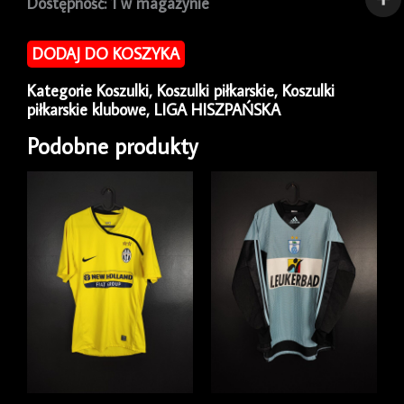
ilość
Dostępność:
1 w magazynie
Koszulka
piłkarska
DODAJ DO KOSZYKA
Real
Madryt
Kategorie
Koszulki
,
Koszulki piłkarskie
,
Koszulki
2018/19
piłkarskie klubowe
,
LIGA HISZPAŃSKA
Third
Adidas
Podobne produkty
Isco
#22
[S]